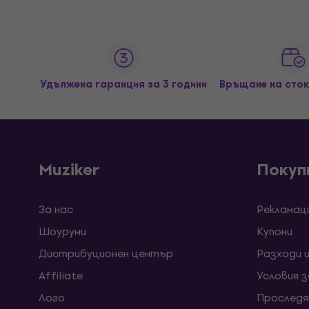
Удължена гаранция за 3 години
Връщане на сток
Muziker
Покуп
За нас
Рекламац
Шоуруми
Kупони
Дистрибуционен център
Разходи 
Affiliate
Условия 
Лого
Проследя