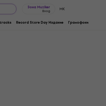
Идеи за подарък
FAQ
Muziker Блог
Зона Muziker
MK
Вход
tracks
Record Store Day Издание
Грамофони
Музика