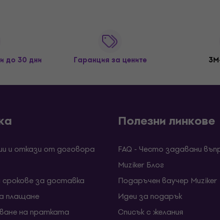
и до 30 дни
Гаранция за цените
3M
ка
Полезни линкове
ии и откази от договора
FAQ - Често задавани въп
Muziker Блог
и срокове за доставка
Подаръчен ваучер Muziker
за плащане
Идеи за подарък
ване на пратката
Списък с желания