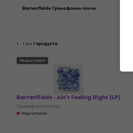
Barrenfields Грамофонни плочи
1 - 1 от
1 продукта
Недостъпен
Barrenfields - Ain't Feeling Right (LP)
Грамофонна плоча
Недостъпен