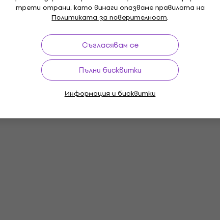
трети страни, като винаги спазваме правилата на
Политиката за поверителност
.
Съгласявам се
Пълни бисквитки
Информация и бисквитки