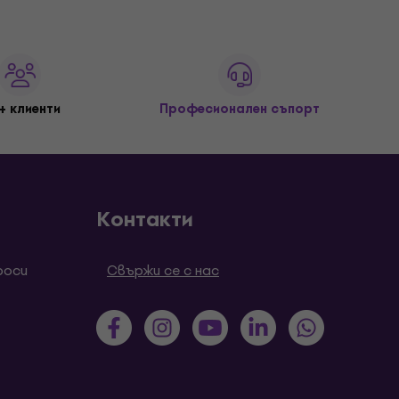
+ клиенти
Професионален съпорт
Контакти
роси
Свържи се с нас