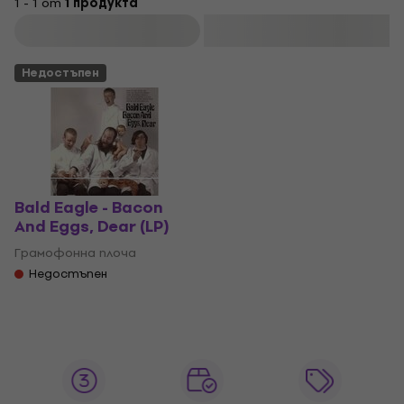
1 - 1 от
1 продукта
Филтриране
Недостъпен
Bald Eagle - Bacon
And Eggs, Dear (LP)
Грамофонна плоча
Недостъпен