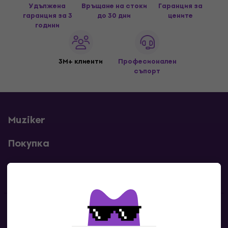
Удължена
Връщане на стоки
Гаранция за
гаранция за 3
до 30 дни
цените
години
3M+ клиенти
Професионален
съпорт
Muziker
Покупка
Полезни линкове
Контакти