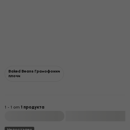
Baked Beans Грамофонни
плочи
1 - 1 от
1 продукта
Филтриране
Недостъпен