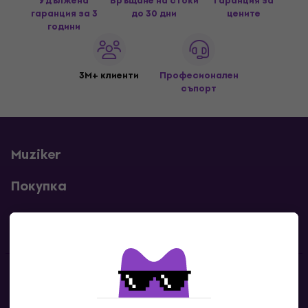
Удължена
Връщане на стоки
Гаранция за
гаранция за 3
до 30 дни
цените
години
3M+ клиенти
Професионален
съпорт
Muziker
Покупка
Полезни линкове
Контакти