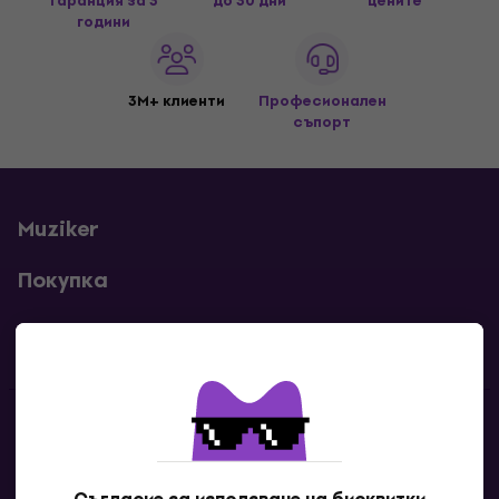
гаранция за 3
до 30 дни
цените
години
3M+ клиенти
Професионален
съпорт
Muziker
Покупка
Полезни линкове
Контакти
Свържи се с нас