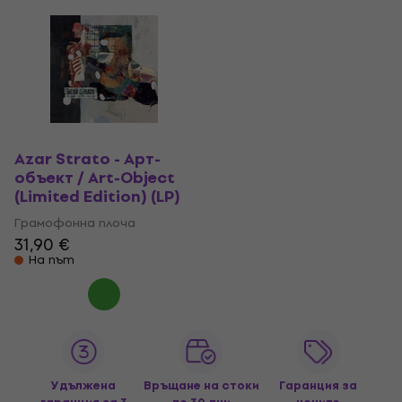
Azar Strato - Арт-
объект / Art-Object
(Limited Edition) (LP)
Грамофонна плоча
31,90 €
На път
Удължена
Връщане на стоки
Гаранция за