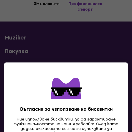
3M+ клиенти
Професионален
съпорт
Muziker
Покупка
Полезни линкове
Контакти
Свържи се с нас
Съгласие за използване на бисквитки
Ние използваме бисквитки, за да гарантираме
функционалността на нашия уебсайт. След като
дадеш съгласието си, ние ги използваме за