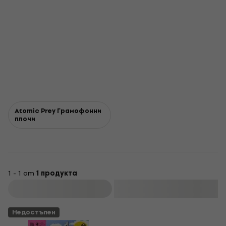
Atomic Prey Грамофонни
плочи
1 - 1 от
1 продукта
Филтриране
Недостъпен