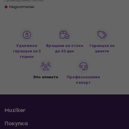
Грамофонна плоча
Недостъпен
Удължена
Връщане на стоки
Гаранция за
гаранция за 3
до 30 дни
цените
години
3M+ клиенти
Професионален
съпорт
Muziker
Покупка