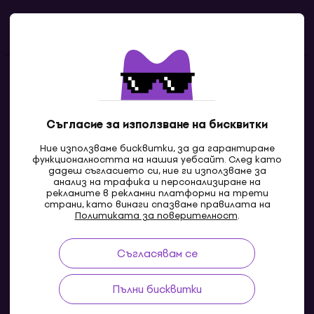
Полезни линкове
Контакти
Свържи се с нас
Съгласие за използване на бисквитки
Ние използваме бисквитки, за да гарантираме
функционалността на нашия уебсайт. След като
дадеш съгласието си, ние ги използваме за
анализ на трафика и персонализиране на
рекламите в рекламни платформи на трети
страни, като винаги спазваме правилата на
Политиката за поверителност
.
Съгласявам се
MK
Пълни бисквитки