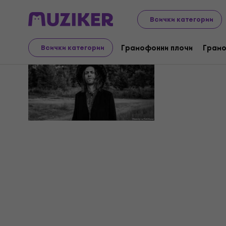
Всички категории
Antoine C
Грамофонни плочи
Грамо
Всички категории