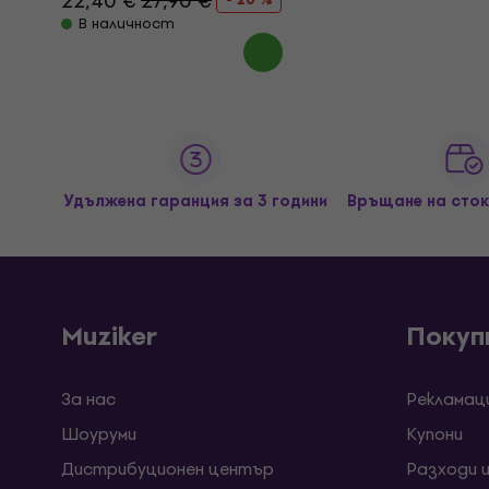
22,40 €
27,90 €
В наличност
Удължена гаранция за 3 години
Връщане на сток
Muziker
Покуп
За нас
Рекламац
Шоуруми
Kупони
Дистрибуционен център
Разходи 