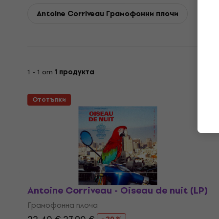
Antoine Corriveau Грамофонни плочи
1 - 1 от
1 продукта
Отстъпки
Antoine Corriveau - Oiseau de nuit (LP)
Грамофонна плоча
- 20 %