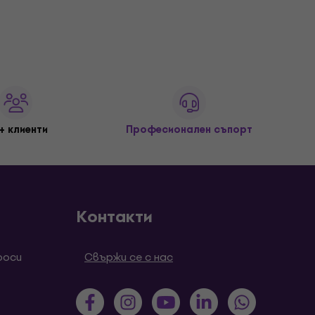
+ клиенти
Професионален съпорт
Контакти
роси
Свържи се с нас