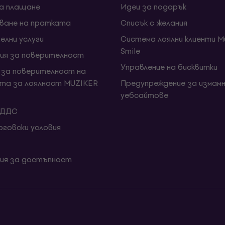
за плащане
Идеи за подарък
ване на пратката
Списък с желания
елни услуги
Система лоялни клиенти Mu
Smile
ия за поверителност
Управление на бисквитки
 за поверителност на
та за лоялност MUZIKER
Предупреждение за измамн
уебсайтове
 ДДС
говски условия
ия за достъпност