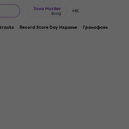
Идеи за подарък
FAQ
Muziker Блог
Зона Muziker
MK
Вход
tracks
Record Store Day Издание
Грамофони
Музика