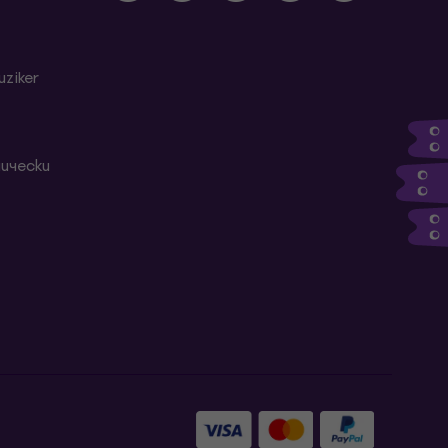
ziker
ически