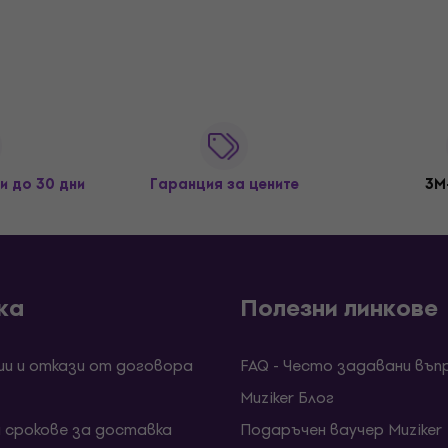
и до 30 дни
Гаранция за цените
3M
ка
Полезни линкове
ии и откази от договора
FAQ - Често задавани въп
Muziker Блог
и срокове за доставка
Подаръчен ваучер Muziker