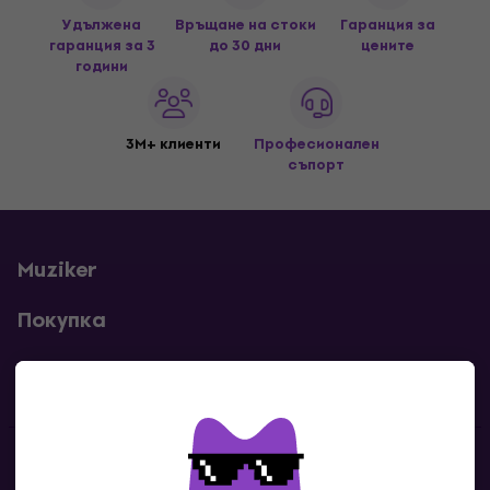
Удължена
Връщане на стоки
Гаранция за
гаранция за 3
до 30 дни
цените
години
3M+ клиенти
Професионален
съпорт
Muziker
Покупка
Полезни линкове
Контакти