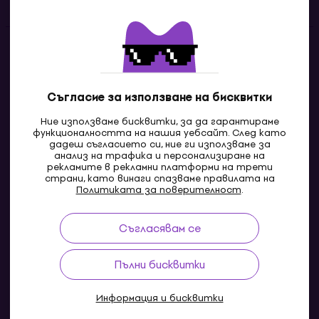
Контакти
Свържи се с нас
Съгласие за използване на бисквитки
Ние използваме бисквитки, за да гарантираме
функционалността на нашия уебсайт. След като
дадеш съгласието си, ние ги използваме за
анализ на трафика и персонализиране на
рекламите в рекламни платформи на трети
страни, като винаги спазваме правилата на
Политиката за поверителност
.
Съгласявам се
MK
Пълни бисквитки
Информация и бисквитки
© 2004-2026 MUZIKER a.s.