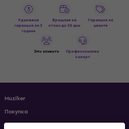
Удължена
Връщане на
Гаранция за
гаранция за 3
стоки до 30 дни
цените
години
3M+ клиенти
Професионален
съпорт
Muziker
Покупка
Полезни линкове