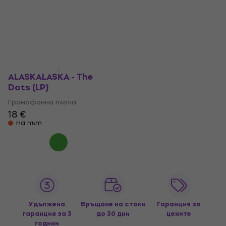
ALASKALASKA - The
Dots (LP)
Грамофонна плоча
18 €
На път
Удължена
Връщане на стоки
Гаранция за
гаранция за 3
до 30 дни
цените
години