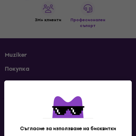
3M+ клиенти
Професионален
съпорт
Muziker
Покупка
Полезни линкове
Контакти
Свържи се с нас
Съгласие за използване на бисквитки