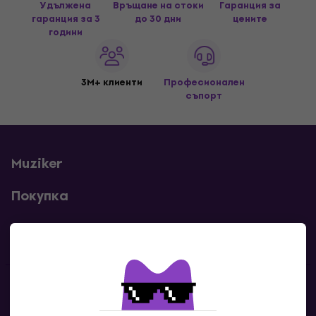
Удължена
Връщане на стоки
Гаранция за
гаранция за 3
до 30 дни
цените
години
3M+ клиенти
Професионален
съпорт
Muziker
Покупка
Полезни линкове
Контакти