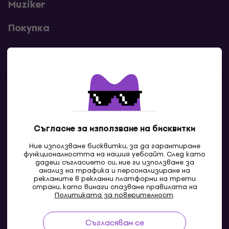
Muziker
Покупка
Полезни линкове
Контакти
Свържи се с нас
Съгласие за използване на бисквитки
Ние използваме бисквитки, за да гарантираме
функционалността на нашия уебсайт. След като
дадеш съгласието си, ние ги използваме за
анализ на трафика и персонализиране на
рекламите в рекламни платформи на трети
страни, като винаги спазваме правилата на
Политиката за поверителност
.
Съгласявам се
MK