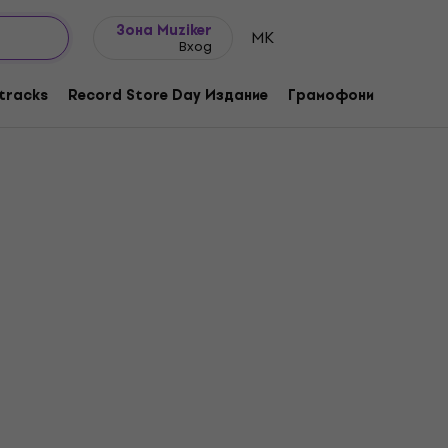
Идеи за подарък
FAQ
Muziker Блог
Зона Muziker
MK
Вход
tracks
Record Store Day Издание
Грамофони
Музика