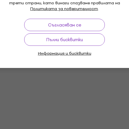
трети страни, като винаги спазваме правилата на
Политиката за поверителност
.
Съгласявам се
Пълни бисквитки
Информация и бисквитки