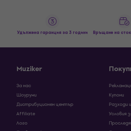
Удължена гаранция за 3 години
Връщане на сток
Muziker
Покуп
За нас
Рекламац
Шоуруми
Kупони
Дистрибуционен център
Разходи 
Affiliate
Условия 
Лого
Проследя