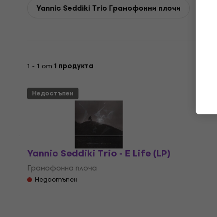
Yannic Seddiki Trio Грамофонни плочи
1 - 1 от
1 продукта
Недостъпен
Yannic Seddiki Trio - E Life (LP)
Грамофонна плоча
Недостъпен