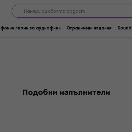
diki Trio
фонни плочи за аудиофили
Ограничени издания
Sound
Подобни изпълнители