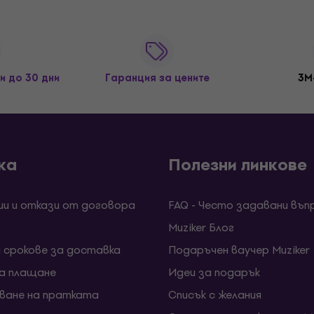
и до 30 дни
Гаранция за цените
3M
ка
Полезни линкове
ии и откази от договора
FAQ - Често задавани въп
Muziker Блог
и срокове за доставка
Подаръчен ваучер Muziker
за плащане
Идеи за подарък
ване на пратката
Списък с желания