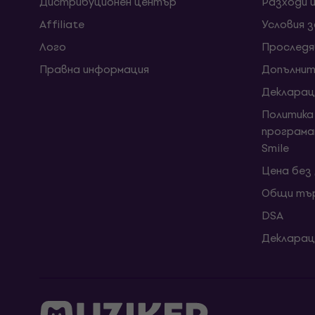
Дистрибуционен център
Разходи 
Affiliate
Условия 
Лого
Проследя
Правна информация
Допълнит
Декларац
Политика
програма
Smile
Цена без
Общи тър
DSA
Декларац