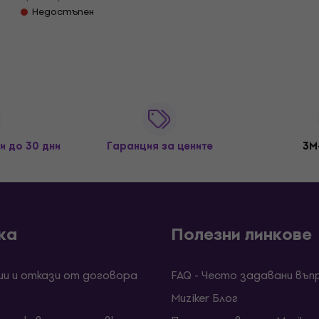
Недостъпен
и до 30 дни
Гаранция за цените
3M
ка
Полезни линкове
ии и откази от договора
FAQ - Често задавани въп
Muziker Блог