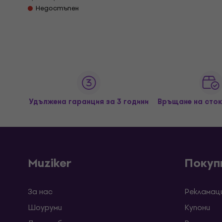
Недостъпен
Удължена гаранция за 3 години
Връщане на сток
Muziker
Покуп
За нас
Рекламац
Шоуруми
Kупони