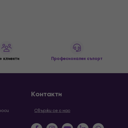
+ клиенти
Професионален съпорт
Контакти
роси
Свържи се с нас