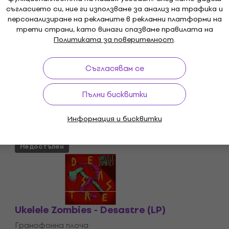
съгласието си, ние ги използваме за анализ на трафика и
персонализиране на рекламите в рекламни платформи на
трети страни, като винаги спазваме правилата на
Политиката за поверителност
.
Съгласявам се
Пълни бисквитки
Информация и бисквитки
Недостъпен
Ukelele Zombies - Desastre (LP)
Грамофонна плоча