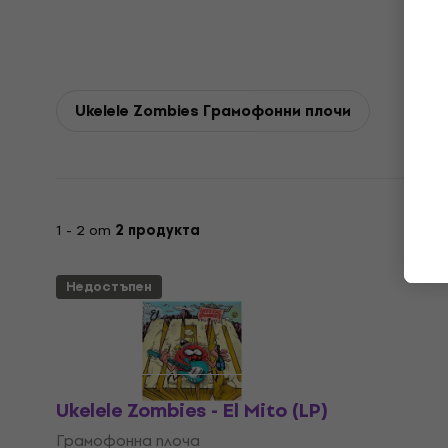
Ukelele Zombies Грамофонни плочи
1 - 2 от
2 продукта
Недостъпен
Ukelele Zombies - El Mito (LP)
Грамофонна плоча