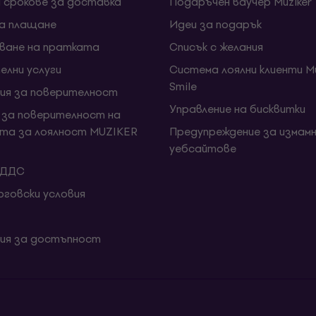
и срокове за доставка
Подаръчен ваучер Muziker
за плащане
Идеи за подарък
ване на пратката
Списък с желания
елни услуги
Система лоялни клиенти Mu
Smile
ия за поверителност
Управление на бисквитки
 за поверителност на
та за лоялност MUZIKER
Предупреждение за измамн
уебсайтове
 ДДС
говски условия
ия за достъпност