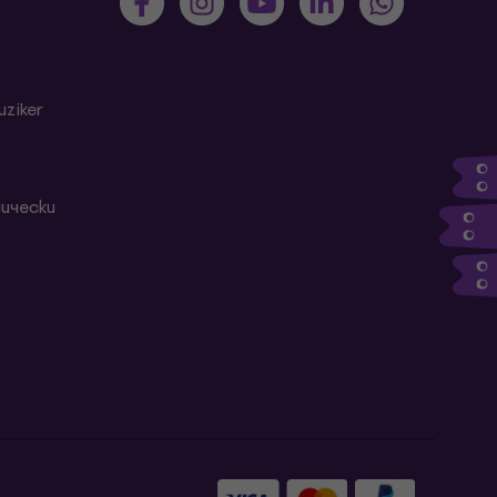
ziker
ически