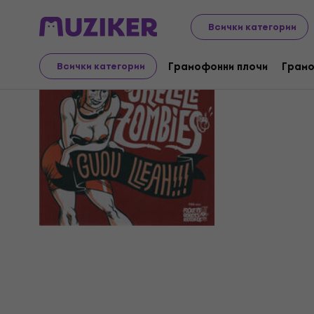
Всички категории
Ukelele Z
Грамофонни плочи
Грамо
Всички категории