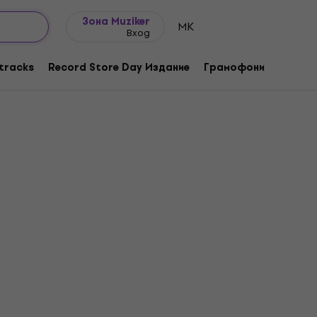
Идеи за подарък
FAQ
Muziker Блог
Зона Muziker
MK
Вход
tracks
Record Store Day Издание
Грамофони
Музика