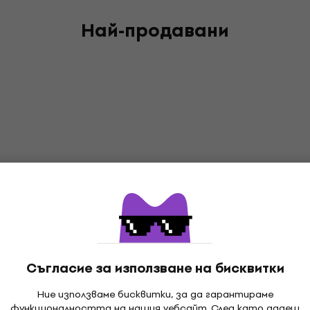
Най-продавани
Съгласие за използване на бисквитки
Ние използваме бисквитки, за да гарантираме
функционалността на нашия уебсайт. След като дадеш