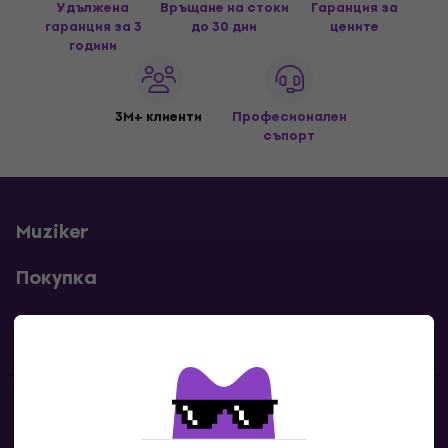
Удължена
Връщане на стоки
Гаранция за
гаранция за 3
до 30 дни
цените
години
3M+ клиенти
Професионален
съпорт
Muziker
Покупка
Полезни линкове
Контакти