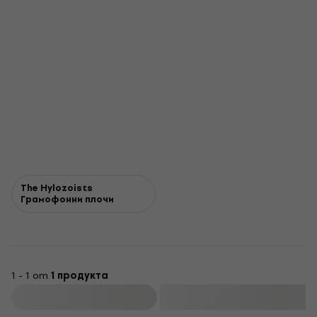
The Hylozoists
Грамофонни плочи
1 - 1 от
1 продукта
Филтриране