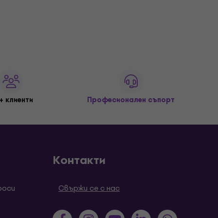
+ клиенти
Професионален съпорт
Контакти
роси
Свържи се с нас