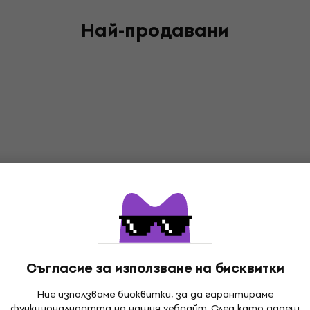
Най-продавани
Съгласие за използване на бисквитки
Ние използваме бисквитки, за да гарантираме
функционалността на нашия уебсайт. След като дадеш