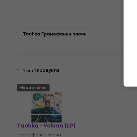
Tachka Грамофонни плочи
1 - 1 от
1 продукта
Недостъпен
Tachka - Volcan (LP)
Грамофонна плоча