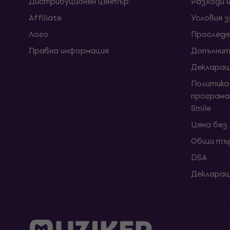
Дистрибуционен център
Разходи 
Affiliate
Условия 
Лого
Проследя
Правна информация
Допълнит
Декларац
Политика
програма
Smile
Цена без
Общи тър
DSA
Декларац