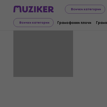
Всички категории
Tachka
Грамофонни плочи
Грамо
Всички категории