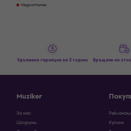
Недостъпен
Удължена гаранция за 3 години
Връщане на сток
Muziker
Покуп
За нас
Рекламац
Шоуруми
Kупони