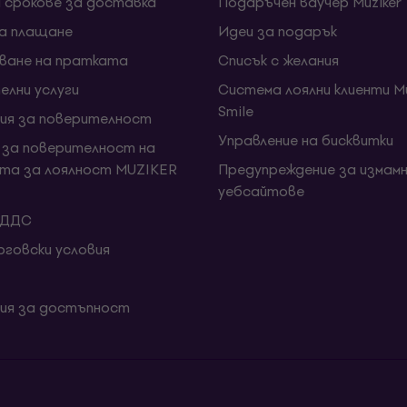
и срокове за доставка
Подаръчен ваучер Muziker
за плащане
Идеи за подарък
ване на пратката
Списък с желания
елни услуги
Система лоялни клиенти Mu
Smile
ия за поверителност
Управление на бисквитки
 за поверителност на
та за лоялност MUZIKER
Предупреждение за измамн
уебсайтове
 ДДС
говски условия
ия за достъпност