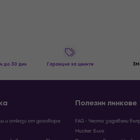
и до 30 дни
Гаранция за цените
3M
ка
Полезни линкове
ии и откази от договора
FAQ - Често задавани въп
Muziker Блог