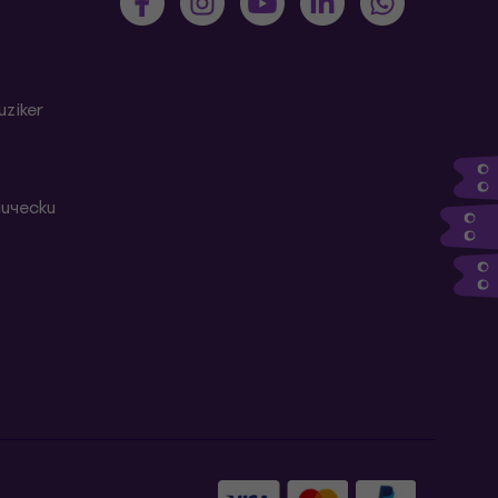
ziker
ически