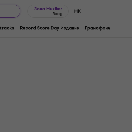
Идеи за подарък
FAQ
Muziker Блог
Зона Muziker
MK
Вход
tracks
Record Store Day Издание
Грамофони
Музика