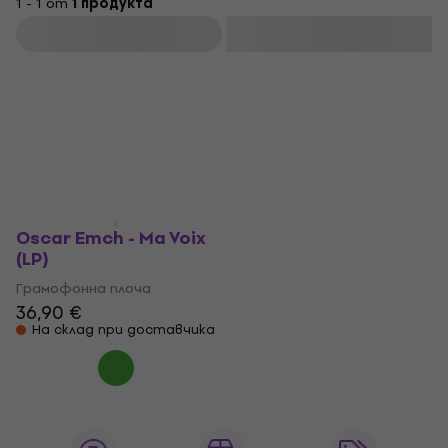
1 - 1 от
1 продукта
Филтриране
Oscar Emch - Ma Voix
(LP)
Грамофонна плоча
36,90 €
На склад при доставчика