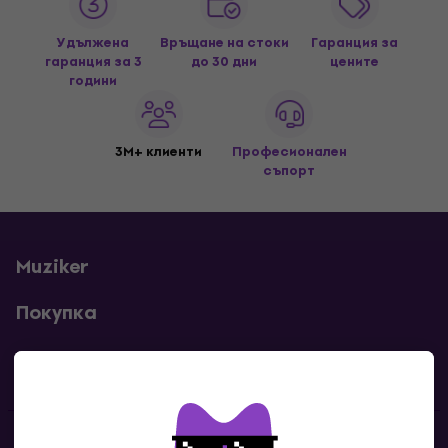
Удължена
Връщане на стоки
Гаранция за
гаранция за 3
до 30 дни
цените
години
3M+ клиенти
Професионален
съпорт
Muziker
Покупка
Полезни линкове