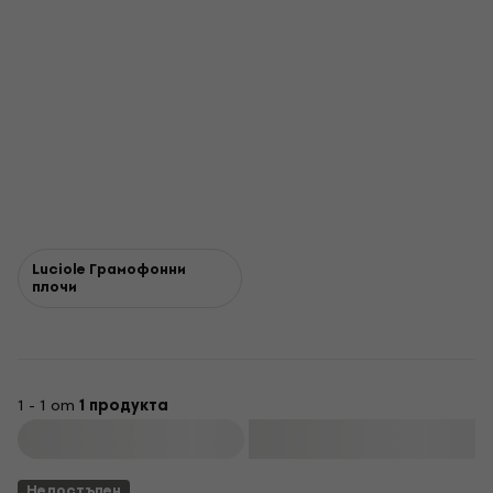
Luciole Грамофонни
плочи
1 - 1 от
1 продукта
Филтриране
Недостъпен