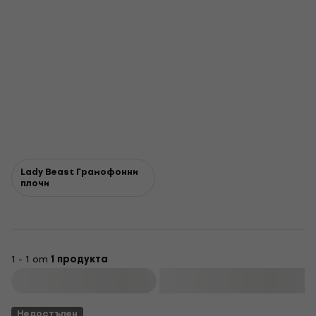
Lady Beast Грамофонни
плочи
1 - 1 от
1 продукта
Филтриране
Недостъпен