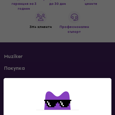
гаранция за 3
до 30 дни
цените
години
3M+ клиенти
Професионален
съпорт
Muziker
Покупка
Полезни линкове
Контакти