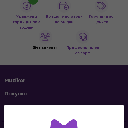
Удължена
Връщане на стоки
Гаранция за
гаранция за 3
до 30 дни
цените
години
3M+ клиенти
Професионален
съпорт
Muziker
Покупка
Полезни линкове