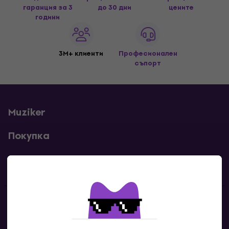
гаранция за 3
до 30 дни
цените
години
3M+ клиенти
Професионален
съпорт
Muziker
Покупка
Полезни линкове
Контакти