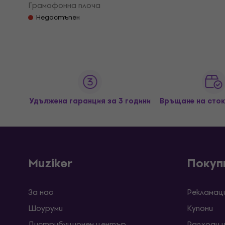
Грамофонна плоча
Недостъпен
Удължена гаранция за 3 години
Връщане на сток
Muziker
Покуп
За нас
Рекламац
Шоуруми
Kупони
Дистрибуционен център
Разходи 