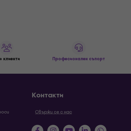
+ клиенти
Професионален съпорт
Контакти
роси
Свържи се с нас