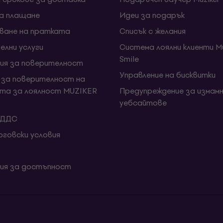
за плащане
Идеи за подарък
ване на пратката
Списък с желания
елни услуги
Система лоялни клиенти Mu
Smile
ия за поверителност
Управление на бисквитки
 за поверителност на
та за лоялност MUZIKER
Предупреждение за измамн
уебсайтове
 ДДС
говски условия
ия за достъпност