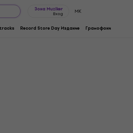
Идеи за подарък
FAQ
Muziker Блог
Зона Muziker
MK
Вход
tracks
Record Store Day Издание
Грамофони
Музика