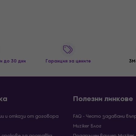
и до 30 дни
Гаранция за цените
3M
ка
Полезни линкове
ии и откази от договора
FAQ - Често задавани въп
Muziker Блог
и срокове за доставка
Подаръчен ваучер Muziker