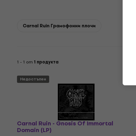
Carnal Ruin Грамофонни плочи
1 - 1 от
1 продукта
Недостъпен
Carnal Ruin - Gnosis Of Immortal
Domain (LP)