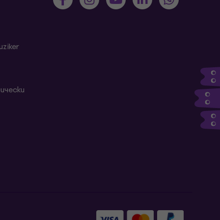
ziker
ически