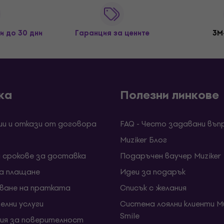
и до 30 дни
Гаранция за цените
3M
ка
Полезни линкове
ии и откази от договора
FAQ - Често задавани въп
Muziker Блог
и срокове за доставка
Подаръчен ваучер Muziker
за плащане
Идеи за подарък
ване на пратката
Списък с желания
елни услуги
Система лоялни клиенти Mu
Smile
ия за поверителност