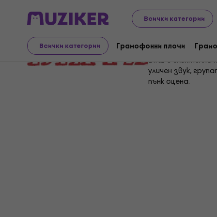
Всички категории
Blitz
Грамофонни плочи
Грамо
Всички категории
Blitz е влиятелна
уличен звук, груп
пънк сцена.