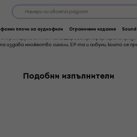
фонни плочи за аудиофили
Ограничени издания
Sound
 пънк рок група от Ню Милс, Дарбишър, сформирана през 
ата издава множество сингли, EP-та и албуми, които се
Подобни изпълнители