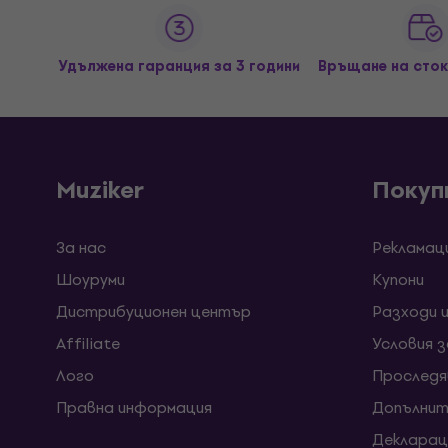
Удължена гаранция за 3 години
Връщане на сток
Muziker
Покуп
За нас
Рекламац
Шоуруми
Kупони
Дистрибуционен център
Разходи 
Affiliate
Условия 
Лого
Проследя
Правна информация
Допълнит
Декларац