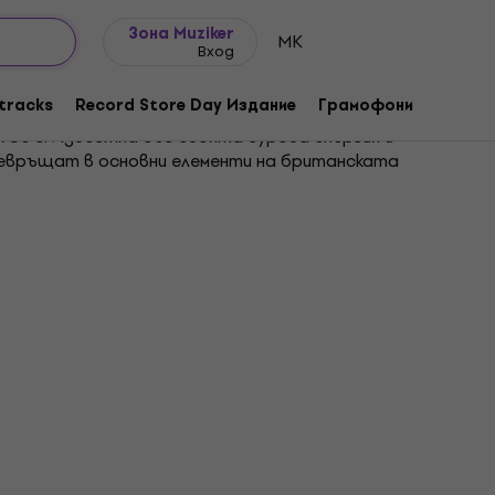
Идеи за подарък
FAQ
Muziker Блог
Зона Muziker
MK
Вход
tracks
Record Store Day Издание
Грамофони
Музика
1980 г. Известна със своята сурова енергия и
 превръщат в основни елементи на британската