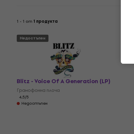
1 - 1 от
1 продукта
Недостъпен
Blitz - Voice Of A Generation (LP)
Грамофонна плоча
4,5
/5
Недостъпен