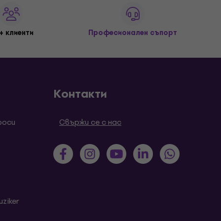
+ клиенти
Професионален съпорт
Контакти
роси
Свържи се с нас
ziker