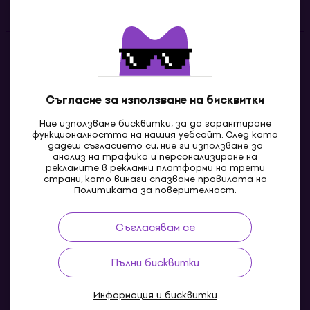
Контакти
Свържи се с нас
Съгласие за използване на бисквитки
Ние използваме бисквитки, за да гарантираме
функционалността на нашия уебсайт. След като
дадеш съгласието си, ние ги използваме за
анализ на трафика и персонализиране на
рекламите в рекламни платформи на трети
страни, като винаги спазваме правилата на
Политиката за поверителност
.
Съгласявам се
MK
Пълни бисквитки
Информация и бисквитки