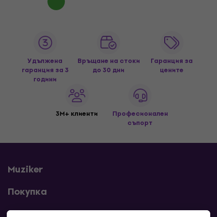
Удължена
Връщане на стоки
Гаранция за
гаранция за 3
до 30 дни
цените
години
3M+ клиенти
Професионален
съпорт
Muziker
Покупка
Полезни линкове