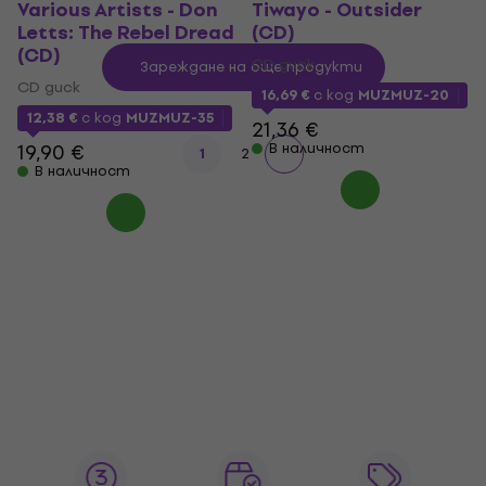
Various Artists - Don
Tiwayo - Outsider
Letts: The Rebel Dread
(CD)
(CD)
CD диск
Зареждане на още продукти
CD диск
16,69 €
с код
MUZMUZ-20
12,38 €
с код
MUZMUZ-35
21,36 €
19,90 €
В наличност
1
2
В наличност