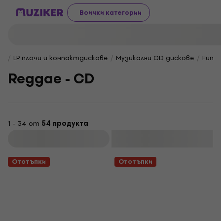
Всички категории
LP плочи и компактдискове
Музикални CD дискове
Funk 
Reggae - CD
1 - 34 от
54 продукта
Филтриране
Отстъпки
Отстъпки