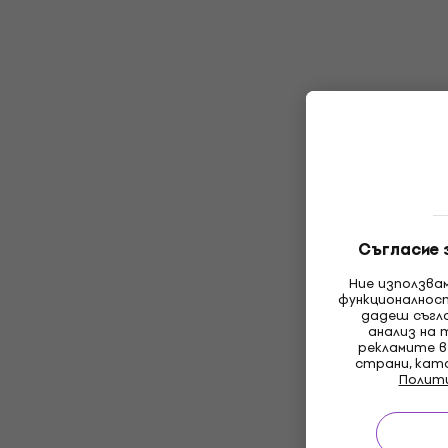
Съгласие 
Ние използва
функционалнос
дадеш съгла
анализ на 
рекламите в
страни, кат
Полит