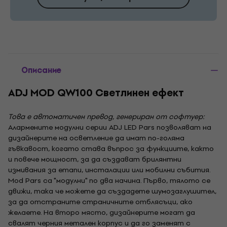
Описание
ADJ MOD QW100 Светлинен ефект
Това е автоматичен превод, генериран от софтуер:
Алармените модулни серии ADJ LED Pars позволяват на
дизайнерите на осветление да имат по-голяма
гъвкавост, когато става въпрос за функциите, както
и повече мощност, за да създават брилянтни
измивания за етапи, инсталации или мобилни събития.
Mod Pars са "модулни" по два начина. Първо, тялото се
движи, така че можете да създадете шумозаглушител,
за да отстраните страничните отблясъци, ако
желаете. На второ място, дизайнерите могат да
свалят черния метален корпус и да го заменят с