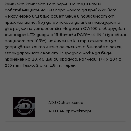
комплект комплекти от перли. По този начин
собствениците на LED пара могат да превключват
между черно или бяло осветление в зависимост от
приложението, без да се налага да инвентаризирате
две различни устройства. Моделът QW100 е оборудван
със седем LED-диоди с 15-ватови RGBW (4-IN-1) (за обща
мощност от 105W), ножичен нож и три филтъра за
замръзване, които лесно се сменят с винтове с палец.
Стандартният сноп от 17 градуса може да бъде
променен на 20, 40 или 60 градуса. Размери: 174 x 204 x
235 mm. Тегло: 2,6 кг. Цвят: черен.
ADJ Осветление
ADJ PAR прожектори