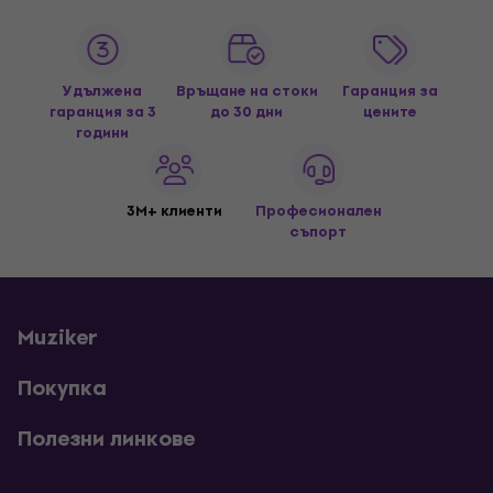
Удължена
Връщане на стоки
Гаранция за
гаранция за 3
до 30 дни
цените
години
3M+ клиенти
Професионален
съпорт
Muziker
Покупка
Полезни линкове