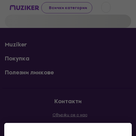
Всички категории
Muziker
Покупка
Полезни линкове
Контакти
Свържи се с нас