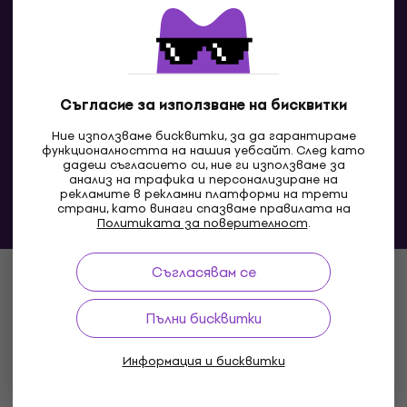
Съгласие за използване на бисквитки
MK
Ние използваме бисквитки, за да гарантираме
функционалността на нашия уебсайт. След като
дадеш съгласието си, ние ги използваме за
анализ на трафика и персонализиране на
рекламите в рекламни платформи на трети
страни, като винаги спазваме правилата на
Политиката за поверителност
.
© 2004-2026 MUZIKER a.s.
Съгласявам се
Пълни бисквитки
Информация и бисквитки