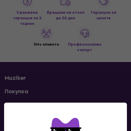
Удължена
Връщане на стоки
Гаранция за
гаранция за 3
до 30 дни
цените
години
3M+ клиенти
Професионален
съпорт
Muziker
Покупка
Полезни линкове