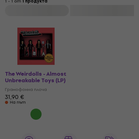
1 - 1 от
1 продукта
Филтриране
The Weirdolls - Almost
Unbreakable Toys (LP)
Грамофонна плоча
31,90 €
На път