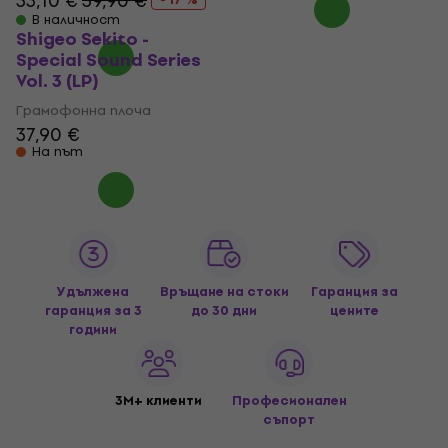
33,10 €
39,90 €
В наличност
Shigeo Sekito -
Special Sound Series
Vol. 3 (LP)
Грамофонна плоча
37,90 €
На път
Удължена
Връщане на стоки
Гаранция за
гаранция за 3
до 30 дни
цените
години
3M+ клиенти
Професионален
съпорт