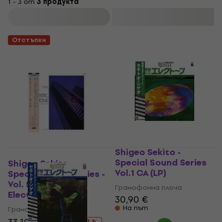
1 - 3 от
3 продукта
Филтриране
Отстъпки
Shigeo Sekito -
Special Sound Series
Shigeo Sekito -
Vol.1 CA (LP)
Special Sound Series -
Vol. 5: Artistic
Грамофонна плоча
Electone (LP)
30,90 €
На път
Грамофонна плоча
- 17 %