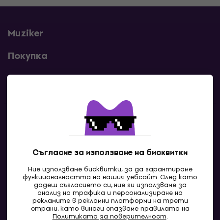
Muziker
Покупка
Полезни линкове
Контакти
Свържи се с нас
Съгласие за използване на бисквитки
Ние използваме бисквитки, за да гарантираме
функционалността на нашия уебсайт. След като
дадеш съгласието си, ние ги използваме за
анализ на трафика и персонализиране на
рекламите в рекламни платформи на трети
страни, като винаги спазваме правилата на
Политиката за поверителност
.