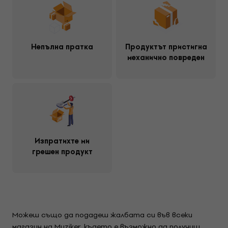
Непълна пратка
Продуктът пристигна
механично повреден
Изпратихте ми
грешен продукт
Можеш също да подадеш жалбата си във всеки
магазин на Muziker, където е възможно да получиш