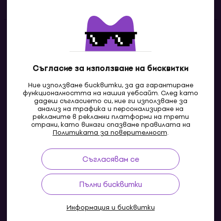
Контакти
Свържи се с нас
Съгласие за използване на бисквитки
Ние използваме бисквитки, за да гарантираме
функционалността на нашия уебсайт. След като
дадеш съгласието си, ние ги използваме за
анализ на трафика и персонализиране на
рекламите в рекламни платформи на трети
страни, като винаги спазваме правилата на
Политиката за поверителност
.
Съгласявам се
MK
Пълни бисквитки
Информация и бисквитки