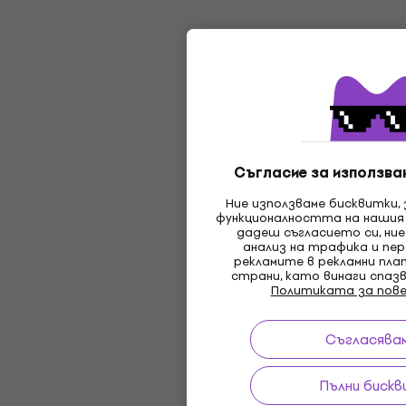
Съгласие за използван
Ние използваме бисквитки,
функционалността на нашия
дадеш съгласието си, ние
анализ на трафика и пер
рекламите в рекламни пл
страни, като винаги спаз
Политиката за пов
Съгласявам
Пълни бискв