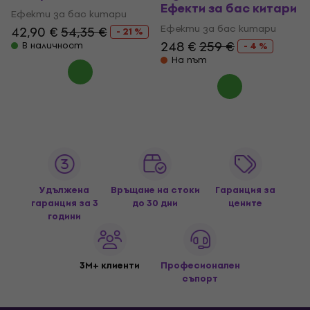
Ефекти за бас китари
Ефекти за бас китари
Ефекти за бас китари
42,90 €
54,35 €
- 21 %
248 €
259 €
В наличност
- 4 %
На път
Удължена
Връщане на стоки
Гаранция за
гаранция за 3
до 30 дни
цените
години
3M+ клиенти
Професионален
съпорт