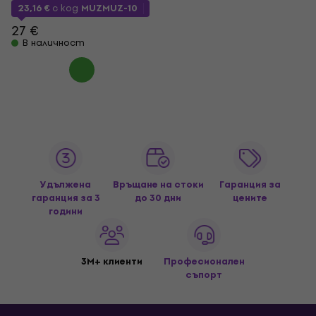
23,16 €
с код
MUZMUZ-10
27 €
В наличност
Удължена
Връщане на стоки
Гаранция за
гаранция за 3
до 30 дни
цените
години
3M+ клиенти
Професионален
съпорт