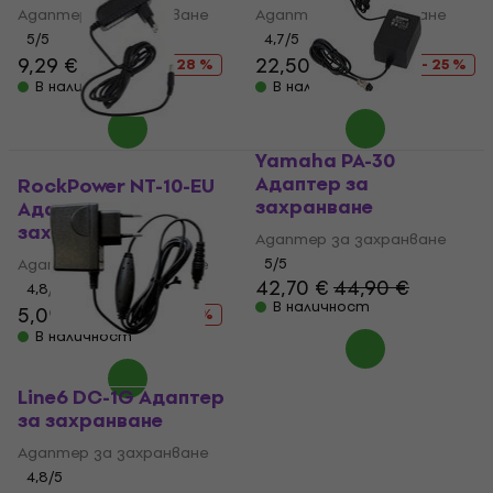
Адаптер за захранване
Адаптер за захранване
5
/5
4,7
/5
9,29 €
12,90 €
22,50 €
29,90 €
- 28 %
- 25 %
В наличност
В наличност
Yamaha PA-30
Адаптер за
RockPower NT-10-EU
захранване
Адаптер за
захранване
Адаптер за захранване
Адаптер за захранване
5
/5
42,70 €
44,90 €
4,8
/5
В наличност
5,09 €
10,90 €
- 53 %
В наличност
Line6 DC-1G Адаптер
за захранване
Адаптер за захранване
4,8
/5