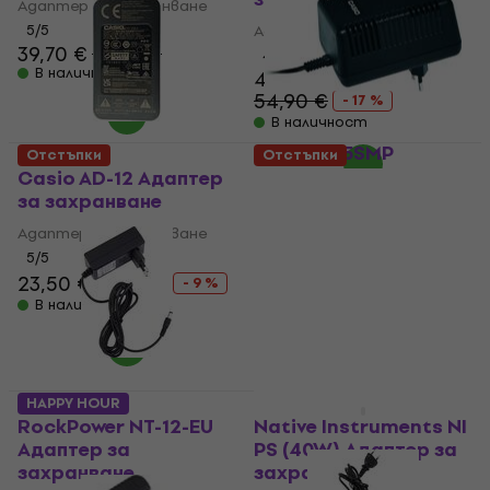
Адаптер за захранване
5
/5
Адаптер за захранване
39,70 €
41,90 €
4,9
/5
В наличност
45,40 €
54,90 €
- 17 %
В наличност
Casio AD5SMP
Отстъпки
Отстъпки
Адаптер за
Casio AD-12 Адаптер
захранване
за захранване
Адаптер за захранване
Адаптер за захранване
4,7
/5
5
/5
10,70 €
11,90 €
23,50 €
25,90 €
- 9 %
В наличност
В наличност
HAPPY HOUR
RockPower NT-12-EU
Native Instruments NI
Адаптер за
PS (40W) Адаптер за
захранване
захранване