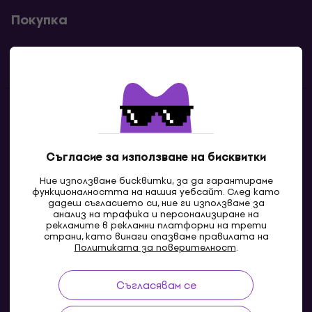
Покупка
Полезни линкове
Контакти
Свържи се с нас
Съгласие за използване на бисквитки
Ние използваме бисквитки, за да гарантираме
функционалността на нашия уебсайт. След като
дадеш съгласието си, ние ги използваме за
анализ на трафика и персонализиране на
рекламите в рекламни платформи на трети
страни, като винаги спазваме правилата на
Политиката за поверителност
.
Съгласявам се
MK