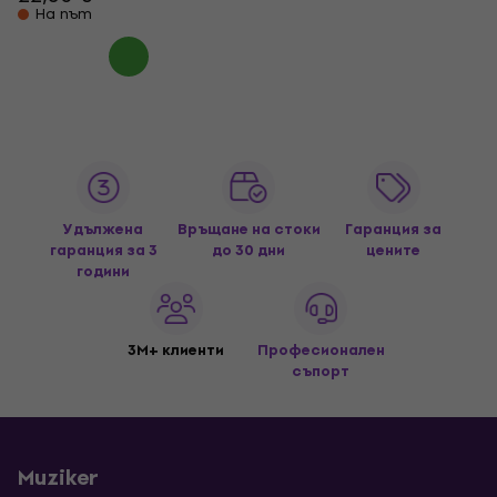
На път
Удължена
Връщане на стоки
Гаранция за
гаранция за 3
до 30 дни
цените
години
3M+ клиенти
Професионален
съпорт
Muziker