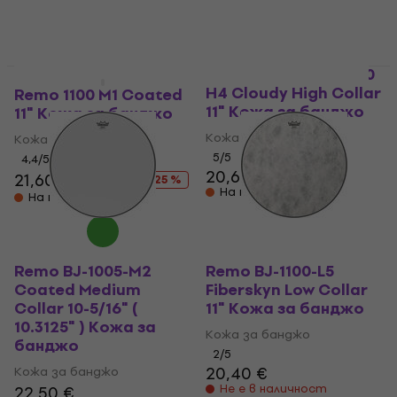
Remo BJ-1100-H4 1100
H4 Cloudy High Collar
Remo 1100 M1 Coated
11" Кожа за банджо
11" Кожа за банджо
Кожа за банджо
Кожа за банджо
5
/5
4,4
/5
20,60 €
21,60 €
28,90 €
- 25 %
На път
На път
Remo BJ-1005-M2
Remo BJ-1100-L5
Coated Medium
Fiberskyn Low Collar
Collar 10-5/16" (
11" Кожа за банджо
10.3125" ) Кожа за
Кожа за банджо
банджо
2
/5
20,40 €
Кожа за банджо
Не е в наличност
22,50 €