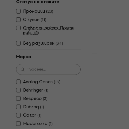
Статус на стоките
Калъф за кий
Промоции
29,90 €
(
23
)
В наличност
С купон
(
11
)
Отворен пакет, Почти
нов...
(
5
)
Без pазширен
(
34
)
Марка
Teenage Eng
Калъф за 
Калъф за кий
Analog Cases
(
19
)
69 €
Behringer
(
1
)
В наличност
Bespeco
(
3
)
Dübreq
(
1
)
Gator
(
1
)
Madarozzo
(
1
)