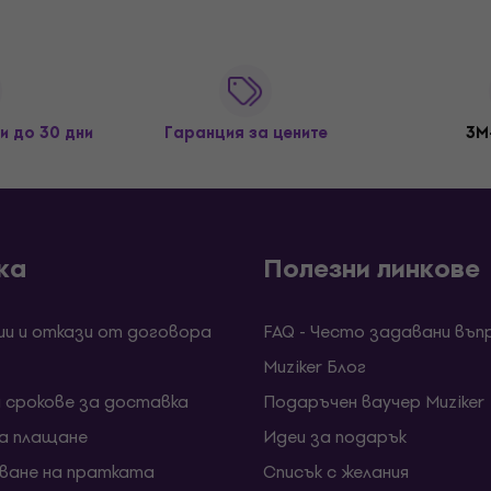
и до 30 дни
Гаранция за цените
3M
ка
Полезни линкове
ии и откази от договора
FAQ - Често задавани въп
Muziker Блог
и срокове за доставка
Подаръчен ваучер Muziker
за плащане
Идеи за подарък
ване на пратката
Списък с желания