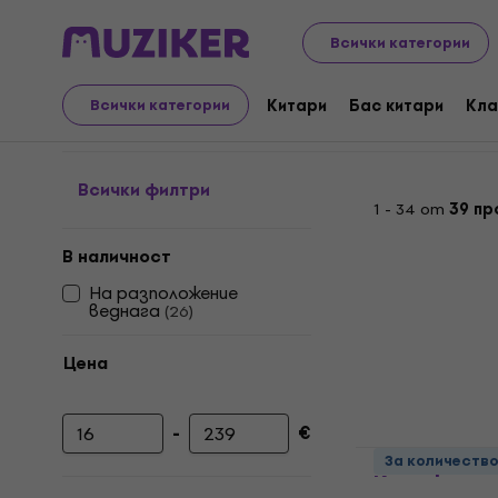
Музикални инструменти
Клавишни инструменти
Всички категории
25-49 клавиши
Китари
Бас китари
Кла
Всички категории
Всички филтри
1 - 34 от
39 пр
В наличност
На разположение
веднага
(
26
)
Цена
-
€
Минимална цена
Максимална цена
Muziker Bag
За количеств
Калъф за 