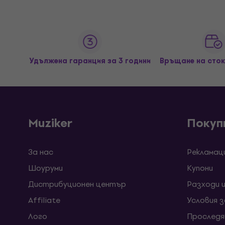
Удължена гаранция за 3 години
Връщане на сток
Muziker
Покуп
За нас
Рекламац
Шоуруми
Kупони
Дистрибуционен център
Разходи 
Affiliate
Условия 
Лого
Проследя