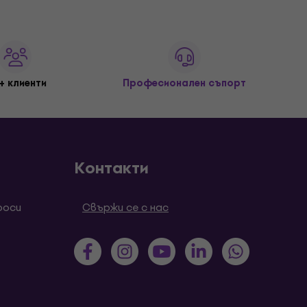
+ клиенти
Професионален съпорт
Контакти
роси
Свържи се с нас