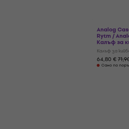
Analog Cas
Rytm / Anal
Калъф за 
Калъф за кий
64,80 €
71,9
Само по поръ