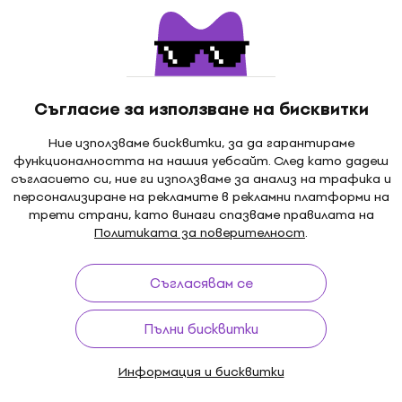
Leather Wrap Калъф за
борд
кийборд
Калъф за кийборд
239 €
249 €
- 4 %
Съгласие за използване на бисквитки
В наличност
Като ново
Ние използваме бисквитки, за да гарантираме
 for MPK MINI
Bespeco BAG444MKB К
функционалността на нашия уебсайт. След като дадеш
ийборд (Като ново)
за кийборд (Като ново)
съгласието си, ние ги използваме за анализ на трафика и
персонализиране на рекламите в рекламни платформи на
борд
Калъф за кийборд
трети страни, като винаги спазваме правилата на
16,80 €
18,71 €
0 €
- 40 %
Политиката за поверителност
.
В наличност
Съгласявам се
о отстъпка
Отстъпки
Пълни бисквитки
s PULSE Digitakt /
UDG Creator Akai MPC 
igitone Case
Калъф за кийборд (Кат
Информация и бисквитки
ийборд (Като ново)
Калъф за кийборд