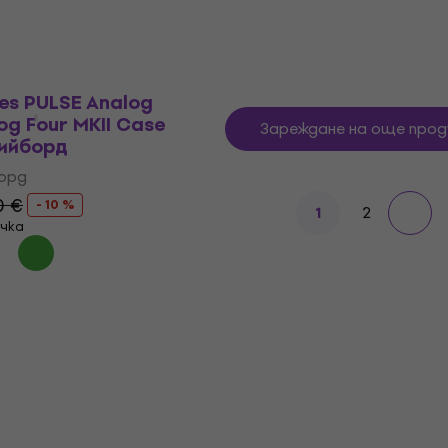
es PULSE Analog
og Four MKII Case
Зареждане на още прод
кийборд
борд
0 €
- 10 %
2
1
чка