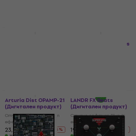
Налично за изтегляне
Отстъпки
Отстъпки
Rave Generation
Apogee
Sonic Surge
Clearmountain Series
(Дигитален продукт)
Volume 1 (Дигитален
продукт)
Студио софтуер Plug-In
ефект
Студио софтуер Plug-In
ефект
30,40 €
43 €
- 29 %
303 €
475 €
Налично за изтегляне
- 36 %
Налично за изтегляне
Отстъпки
Отстъпки
Arturia Dist OPAMP-21
LANDR FX Beats
(Дигитален продукт)
(Дигитален продукт)
Студио софтуер Plug-In
Студио софтуер Plug-In
ефект
ефект
23,60 €
52,20 €
19,60 €
30,90 €
- 55 %
- 37 %
Налично за изтегляне
Налично за изтегляне