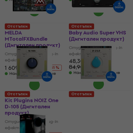
Отстъпки
Отстъпки
MELDA
Baby Audio Super VHS
MTotalFXBundle
(Дигитален продукт)
(Дигитален продукт)
Студио софтуер Plug-In
Студио софтуер Plug-In
ефект
ефект
48,30 €
84,90 €
1 609 €
2 339 €
- 43 %
- 31 %
Налично за изтегляне
Налично за изтегляне
Отстъпки
Отстъпки
Kit Plugins NOIZ One
Kit Plugins NOIZ One
D-105 (Дигитален
D-212 (Дигитален
продукт)
продукт)
Студио софтуер Plug-In
Студио софтуер Plug-In
ефект
ефект