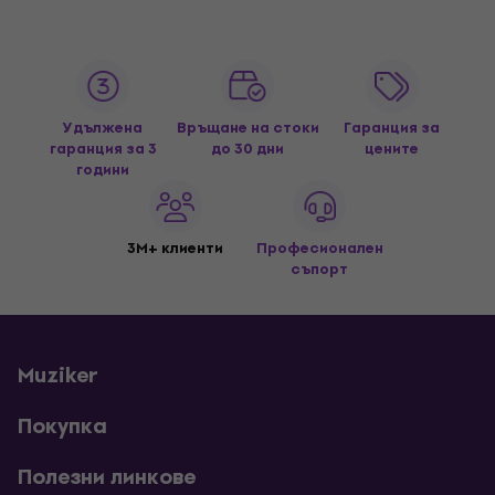
Удължена
Връщане на стоки
Гаранция за
гаранция за 3
до 30 дни
цените
години
3M+ клиенти
Професионален
съпорт
Muziker
Покупка
Полезни линкове