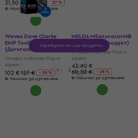
31,50 €
43,10 €
31,50 €
43,10 €
- 27 %
- 27 %
Налично за изтегляне
Налично за изтегляне
Waves Dave Clarke
MELDA MSaturatorMB
EMP Toolbox
(Дигитален продукт)
Зареждане на още продукти
(Дигитален продукт)
Студио софтуер Plug-In
Студио софтуер Plug-In
ефект
ефект
43,40 €
1
2
60,30 €
102 €
127 €
- 28 %
- 20 %
Налично за изтегляне
Налично за изтегляне