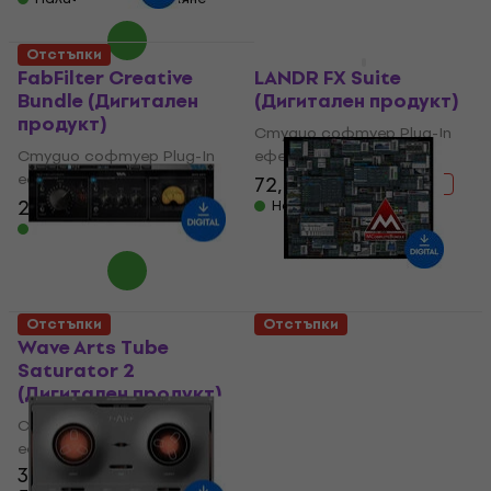
Налично за изтегляне
Отстъпки
Отстъпки
FabFilter Creative
LANDR FX Suite
Bundle (Дигитален
(Дигитален продукт)
продукт)
Студио софтуер Plug-In
Студио софтуер Plug-In
ефект
ефект
72,50 €
106 €
- 32 %
236 €
417 €
Налично за изтегляне
- 43 %
Налично за изтегляне
Отстъпки
Отстъпки
Wave Arts Tube
MELDA
Saturator 2
MCompleteBundle
(Дигитален продукт)
(Дигитален продукт)
Студио софтуер Plug-In
Студио софтуер Plug-In
ефект
ефект
38,60 €
1 789 €
2 779 €
- 36 %