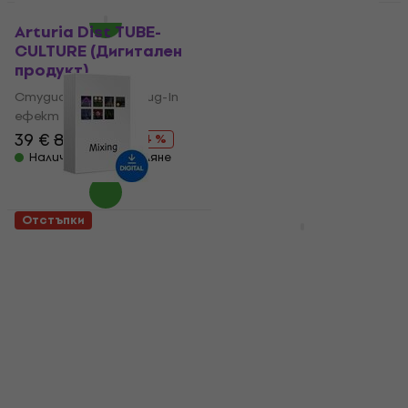
Отстъпки
Отстъпки
Arturia Dist TUBE-
iZotope Plasma EDU
CULTURE (Дигитален
(Дигитален продукт)
продукт)
Студио софтуер Plug-In
Студио софтуер Plug-In
ефект
ефект
18,90 €
24,50 €
- 23 %
39 €
84,20 €
Налично за изтегляне
- 54 %
Налично за изтегляне
Отстъпки
Отстъпки
FabFilter Mixing
MELDA MTransformer
Bundle (Дигитален
(Дигитален продукт)
продукт)
Студио софтуер Plug-In
Студио софтуер Plug-In
ефект
ефект
5
/5
68,40 €
84,90 €
426 €
761 €
- 19 %
- 44 %
Налично за изтегляне
Налично за изтегляне