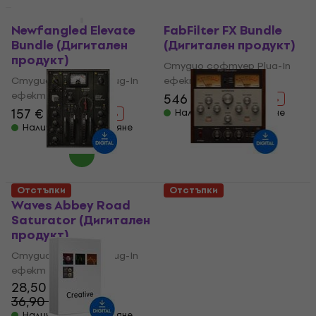
HAPPY HOUR
HAPPY HOUR
Newfangled Elevate
FabFilter FX Bundle
Bundle (Дигитален
(Дигитален продукт)
продукт)
Студио софтуер Plug-In
Студио софтуер Plug-In
ефект
ефект
546 €
983 €
- 44 %
157 €
212 €
Налично за изтегляне
- 26 %
Налично за изтегляне
Отстъпки
Отстъпки
Waves Abbey Road
PSP Audioware
Saturator (Дигитален
Saturator (Дигитален
продукт)
продукт)
Студио софтуер Plug-In
Студио софтуер Plug-In
ефект
ефект
28,50 €
5
/5
36,90 €
77,10 €
107 €
- 23 %
- 28 %
Налично за изтегляне