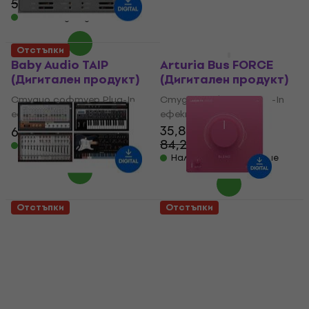
52,90 €
- 27 %
Налично за изтегляне
Налично за изтегляне
Отстъпки
Отстъпки
Baby Audio TAIP
Arturia Bus FORCE
(Дигитален продукт)
(Дигитален продукт)
Студио софтуер Plug-In
Студио софтуер Plug-In
ефект
ефект
35,80 €
69,20 €
122 €
- 43 %
84,20 €
- 57 %
Налично за изтегляне
Налично за изтегляне
Отстъпки
Отстъпки
XHUN Audio Complete
LANDR FX Voice
Bundle (Дигитален
(Дигитален продукт)
продукт)
Студио софтуер Plug-In
Студио софтуер Plug-In
ефект
ефект
19,60 €
30,90 €
- 37 %
220 €
355 €
Налично за изтегляне
- 38 %