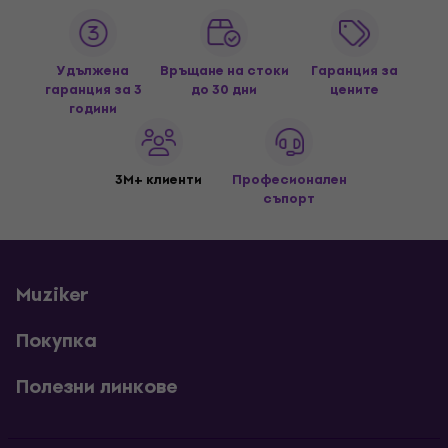
Удължена
Връщане на стоки
Гаранция за
гаранция за 3
до 30 дни
цените
години
3M+ клиенти
Професионален
съпорт
Muziker
Покупка
Полезни линкове