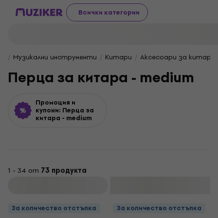
Всички категории
Музикални инструменти
Китари
Аксесоари за китара
Перца за китара - medium
Промоция и
купони: Перца за
китара - medium
1 - 34 от
73 продукта
Филтриране
За количество отстъпка
За количество отстъпка