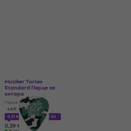
За количество отстъпка
Отстъпки
Muziker Tortex
D'Addario Planet
Standard Перце за
Waves 1DGN4-100
китара
Перце за китара
Перце за китара
Перце за китара
4,6
/5
4,5
/5
0,39 €
0,59 €
0,31 €
с код
MUZMUZ-20
В наличност
0,39 €
В наличност