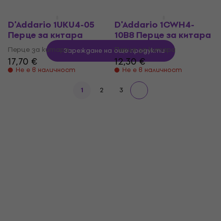
12,90 €
20 €
Не е в наличност
Не е в наличност
D'Addario 1UKU4-05
D'Addario 1CWH4-
Перце за китара
10B8 Перце за китара
Перце за китара
Перце за китара
Зареждане на още продукти
17,70 €
12,30 €
Не е в наличност
Не е в наличност
1
2
3