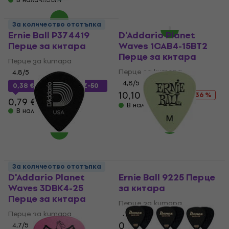
За количество отстъпка
HAPPY HOUR
Ernie Ball P374419
D'Addario Planet
Перце за китара
Waves 1CAB4-15BT2
Перце за китара
Перце за китара
Перце за китара
4,8
/5
4,8
/5
0,38 €
с код
MUZMUZ-50
10,10 €
15,90 €
- 36 %
0,79 €
В наличност
В наличност
За количество отстъпка
D'Addario Planet
Ernie Ball 9225 Перце
Waves 3DBK4-25
за китара
Перце за китара
Перце за китара
Перце за китара
4,1
/5
0,59 €
0,79 €
4,7
/5