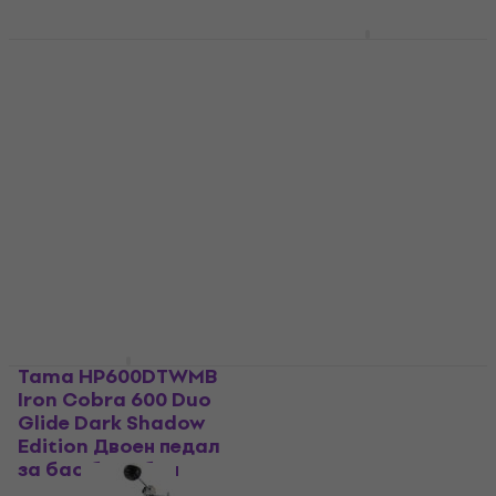
Pearl P-532 Двоен
педал за бас
Pearl P-932
барабан
Demonator Двоен
педал за бас
Двоен педал за бас
барабан
барабан
Двоен педал за бас
182,71 €
с код
MUZMUZ-5
барабан
201 €
5
/5
В наличност
268 €
279 €
- 4 %
В наличност
Tama HP600DTWMB
Mapex P600TW Mars
Iron Cobra 600 Duo
Двоен педал за бас
Glide Dark Shadow
барабан
Edition Двоен педал
Двоен педал за бас
за бас барабан
барабан