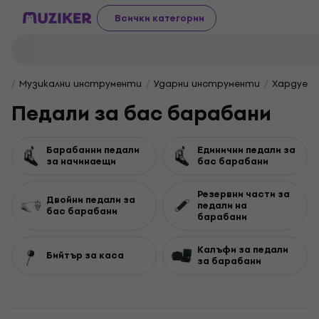
Всички категории
Музикални инструменти
Ударни инструменти
Хардуер 
Педали за бас барабани
Барабанни педали
Единични педали за
за начинаещи
бас барабани
Резервни части за
Двойни педали за
педали на
бас барабани
барабани
Калъфи за педали
Бийтър за каса
за барабани