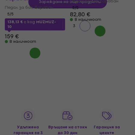
Педал за бас барабан
Зареждане на още продукти
Педал за бас барабан
5
/5
82,80 €
5
/5
В наличност
138,13 €
с код
MUZMUZ-
1
2
3
10
159 €
В наличност
Удължена
Връщане на стоки
Гаранция за
гаранция за 3
до 30 дни
цените