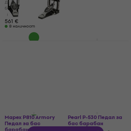
49,80 €
Двоен педал за бас
В наличност
барабан
5
/5
561 €
В наличност
Tamburo FDP600
Pearl P-2050C
Двоен педал за бас
Eliminator Redline
барабан
Chain Педал за бас
барабан
Двоен педал за бас
барабан
Педал за бас барабан
4,6
/5
4,9
/5
261 €
156,10 €
с код
MUZMUZ-5
В наличност
169 €
В наличност
Mapex P810 Armory
Pearl P-530 Педал за
Педал за бас
бас барабан
барабан