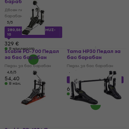
барабан
Педал за бас барабан
Двоен педал за бас
4,5
/5
36,90 €
барабан
В наличност
5
/5
280,56 €
с код
MUZMUZ-
10
329 €
В наличност
Stable PD-700 Педал
Tama HP30 Педал за
за бас барабан
бас барабан
Педал за бас барабан
Педал за бас барабан
4,8
/5
4,9
/5
54,40 €
60,18 €
с код
MUZMUZ-10
В наличност
66,90 €
В наличност