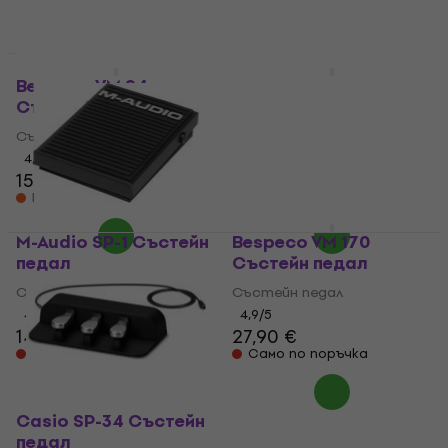
Bespeco VM 24
Bespeco VM 20
Състейн педал
Състейн педал
Състейн педал
Състейн педал
4,5
/5
4,5
/5
15,90 €
13,90 €
На път
На път
M-Audio SP-1 Състейн
Bespeco VM 170
педал
Състейн педал
Състейн педал
Състейн педал
4,4
/5
4,9
/5
14,30 €
27,90 €
Не е в наличност
Само по поръчка
Casio SP-34 Състейн
педал