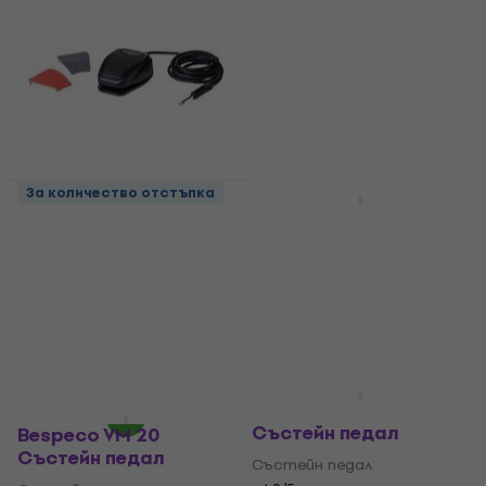
За количество отстъпка
Bespeco NT13
Bespeco VM 24
Състейн педал
Състейн педал
Състейн педал
Състейн педал
5
/5
4,5
/5
15,90 €
13,64 €
с код
MUZMUZ-10
На път
15,90 €
В наличност
Bespeco VM 170
Състейн педал
Bespeco VM 20
Състейн педал
Състейн педал