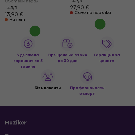
Състейн педал
4,9
/5
27,90 €
4,5
/5
Само по поръчка
13,90 €
На път
Удължена
Връщане на стоки
Гаранция за
гаранция за 3
до 30 дни
цените
години
3M+ клиенти
Професионален
съпорт
Muziker