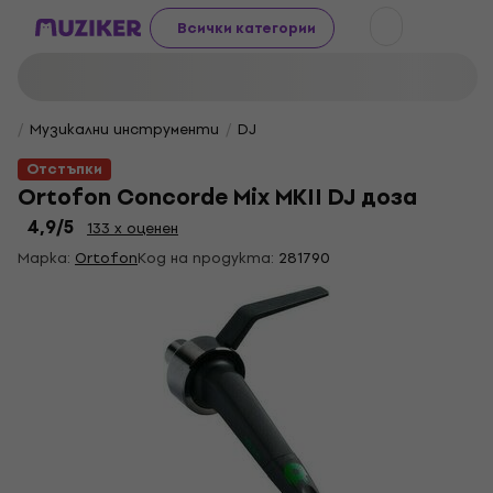
Всички категории
Музикални инструменти
DJ
Отстъпки
Ortofon Concorde Mix MKII DJ доза
4,9
/5
133 x оценен
Марка:
Ortofon
Код на продукта:
281790