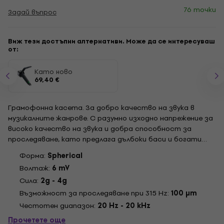
76 точки
Задай въпрос
Виж тези достъпни алтернативи. Може да се интересуваш
от:
Като ново
69,40 €
Грамофонна касета. За добро качество на звука в
музикалните жанрове. С разумно изходно напрежение за
високо качество на звука и добра способност за
проследяване, като предлага дълбоки баси и богати
върхове. Проектиран за минимизиране на повредите на
Форма:
Spherical
винилите ви. Препоръчителна сила на удар: 3.0g. Изходно
Волтаж:
6 mV
напрежение: 6mV. Тегло: 18.5g. .
Сила:
2g - 4g
Възможност за проследяване при 315 Hz:
100 μm
Честотен диапазон:
20 Hz - 20 kHz
Прочетете още