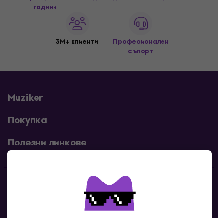
години
3M+ клиенти
Професионален
съпорт
Muziker
Покупка
Полезни линкове
Контакти
Свържи се с нас