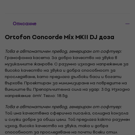
Описание
Ortofon Concorde Mix MKII DJ доза
Това е автоматичен превод, генериран от софтуер:
Грамофонна касета. За добро качество на звука в
музикалните жанрове. С разумно изходно напрежение за
високо качество на звука и добра способност за
проследяване, като предлага дълбоки баси и богати
върхове. Проектиран за минимизиране на повредите на
винилите ви. Препоръчителна сила на удар: 3.0g. Изходно
напрежение: 6mV. Тегло: 18.5g.
Това е автоматичен превод, генериран от софтуер:
Той има качествена сферична писалка, солидна конзола
и служи добре за общи цели. Той предлага както разумен
изход, високо качество на звука, така и добра
способност за проследяване на почти всеки стил