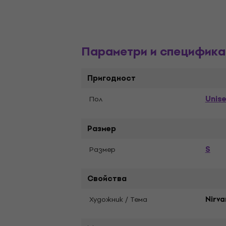
Параметри и специфика
Пригодност
Unis
Пол
Размер
S
Pазмер
Свойства
Художник / Тема
Nirv