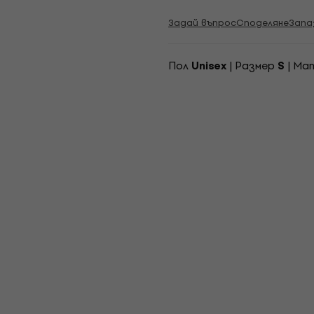
Задай въпрос
Споделяне
Запа
Пол
| Pазмер
| Ма
Unisex
S