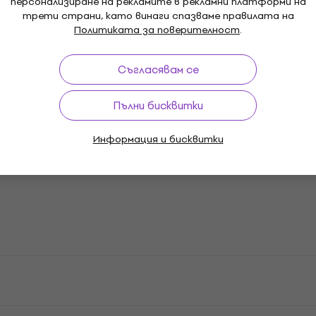
персонализиране на рекламите в рекламни платформи на
трети страни, като винаги спазваме правилата на
Политиката за поверителност
.
апки
Грамофонни плочи
Музикални Каскети
Муз
Съгласявам се
Пълни бисквитки
Информация и бисквитки