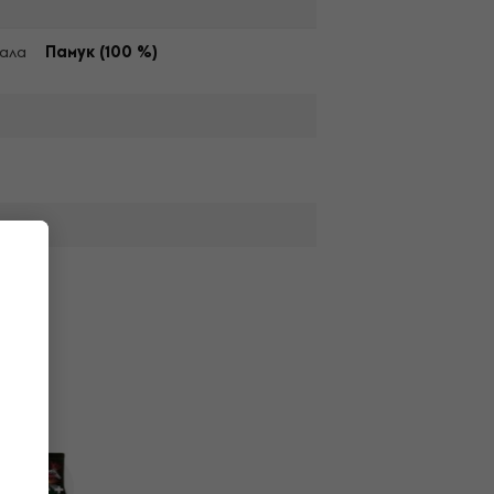
ала
Памук (100 %)