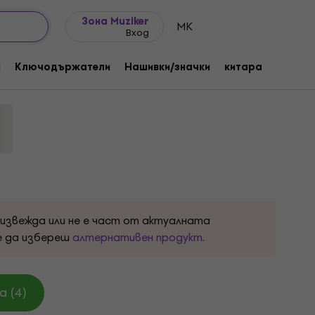
Идеи за подарък
FAQ
Muziker Блог
Зона Muziker
MK
Вход
cle Black S Риза
и
Ключодържатели
Нашивки/значки
китара
Подар
та:
330126
оизвежда или не е част от актуалната
е да избереш
алтернативен продукт
.
 (4)