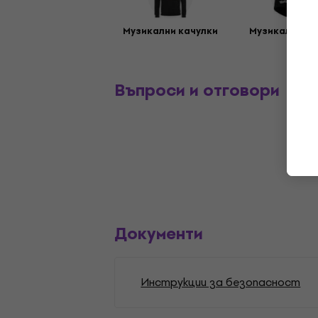
Музикални качулки
Музикални ш
Въпроси и отговори
Документи
Инструкции за безопасност