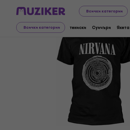
Merch
Музикален мерч
тениски
Всички категории
тениски
Суичъри
Якета
Всички категории
Прекратена продажба