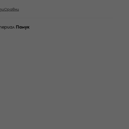
зи
Сравни
териал
Памук