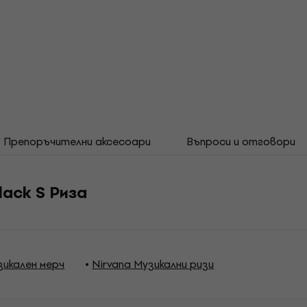
Препоръчителни аксесоари
Въпроси и отговори
Black S Риза
зикален мерч
Nirvana Музикални ризи