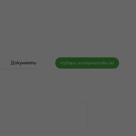
Документи
Таблица с размери
Избери алтернатива (4)