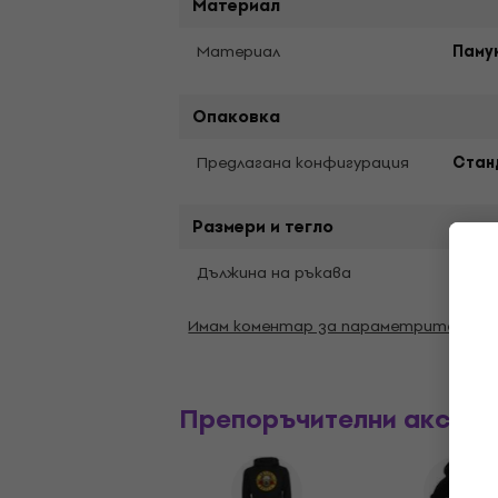
Материал
Материал
Паму
Опаковка
Предлагана конфигурация
Стан
Размери и тегло
Къси
Дължина на ръкава
Имам коментар за параметрите
Препоръчителни аксес