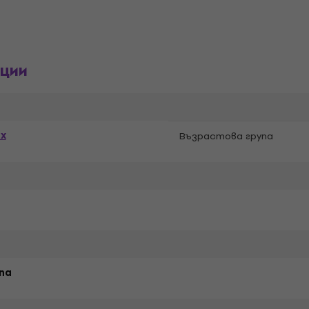
ции
ex
Възрастова група
ana