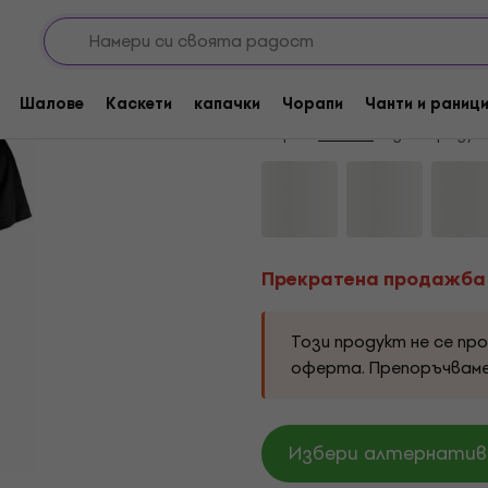
Прекратена продажба
Nirvana In Utero Cir
Шалове
Каскети
капачки
Чорапи
Чанти и раниц
Марка:
Nirvana
Код на продук
Прекратена продажба
Този продукт не се пр
оферта. Препоръчвам
Избери алтернатива