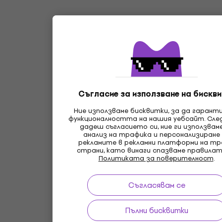
Съгласие за използване на бискви
Ние използваме бисквитки, за да гарант
функционалността на нашия уебсайт. Сле
дадеш съгласието си, ние ги използвам
анализ на трафика и персонализиране
рекламите в рекламни платформи на т
страни, като винаги спазваме правилат
Политиката за поверителност
.
Съгласявам се
Пълни бисквитки