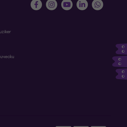
ziker
ически