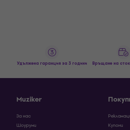
Удължена гаранция за 3 години
Връщане на сток
Muziker
Покуп
За нас
Рекламац
Шоуруми
Kупони