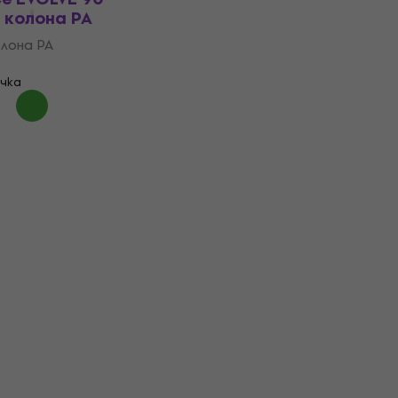
 колона PA
лона PA
чка