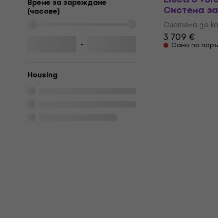
Време за зареждане
Система за
(часове)
Система за ко
3 709 €
-
Само по поръ
Housing