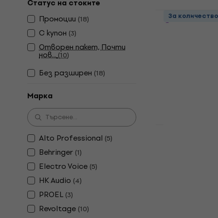
Статус на стоките
Revoltage 
За количеств
Промоции
(
18
)
Система за
С купон
(
3
)
Система за ко
Отворен пакет, Почти
4,4
/5
нов...
(
10
)
189 €
В наличност
Без pазширен
(
18
)
Марка
Alto Professional
(
5
)
Revoltage 
Система за
Behringer
(
1
)
Electro Voice
(
5
)
Система за ко
4,4
/5
HK Audio
(
4
)
249 €
PROEL
(
3
)
В наличност
Revoltage
(
10
)