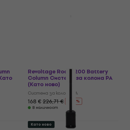
Като ново
L-SB
PROEL SESSION 1X Система за
колона PA
Система за колона PA
226 €
279 €
- 19 %
В наличност
Като ново
lumn
Revoltage Roam 200 Battery
Като
Column Система за колона PA
(Като ново)
Система за колона PA
168 €
226,71 €
- 26 %
В наличност
Като ново