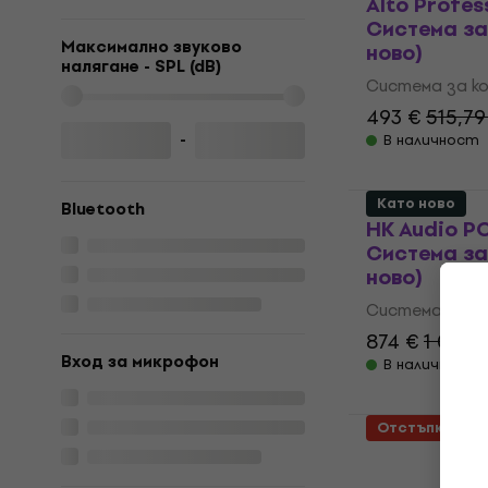
Alto Profes
Система за
Максимално звуково
ново)
налягане - SPL (dB)
Система за ко
493 €
515,79
-
В наличност
Като ново
Bluetooth
HK Audio P
Система за
ново)
Система за ко
874 €
1 034,
Вход за микрофон
В наличност
Отстъпки
Revoltage 
Система за