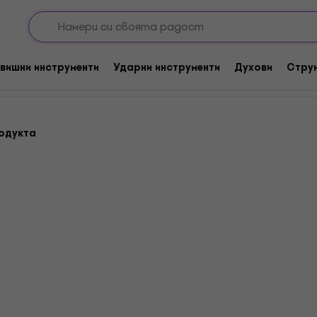
овани озвучителни системи
Колонни системи
вишни инструменти
Ударни инструменти
Духови
Стру
одукта