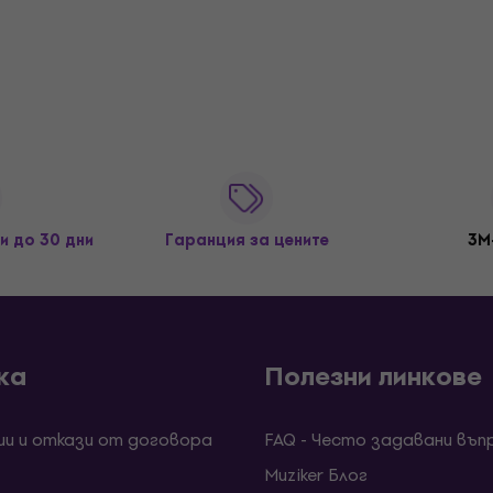
и до 30 дни
Гаранция за цените
3M
ка
Полезни линкове
ии и откази от договора
FAQ - Често задавани въп
Muziker Блог