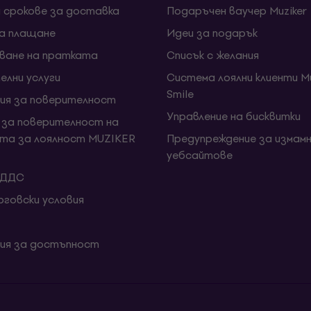
и срокове за доставка
Подаръчен ваучер Muziker
за плащане
Идеи за подарък
ване на пратката
Списък с желания
елни услуги
Система лоялни клиенти Mu
Smile
ия за поверителност
Управление на бисквитки
 за поверителност на
та за лоялност MUZIKER
Предупреждение за измамн
уебсайтове
 ДДС
говски условия
ия за достъпност