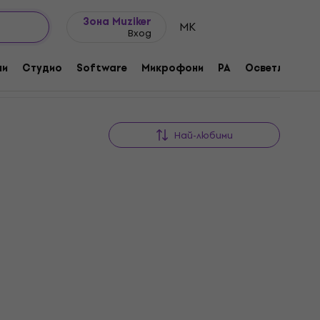
Идеи за подарък
FAQ
Muziker Блог
Зона Muziker
MK
Вход
ни
Студио
Software
Микрофони
PA
Осветление
Най-любими
За количество отстъпка