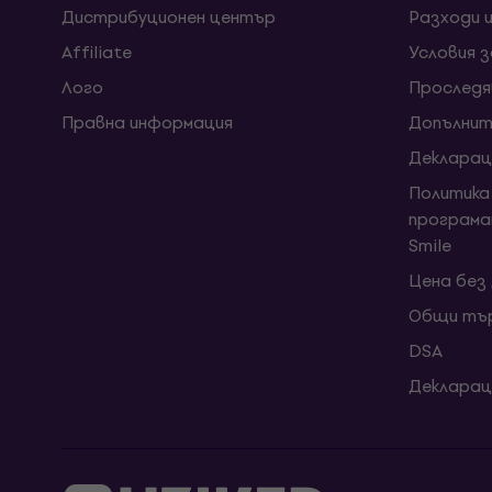
Дистрибуционен център
Разходи 
Affiliate
Условия 
Лого
Проследя
Правна информация
Допълнит
Декларац
Политика
програма
Smile
Цена без
Общи тър
DSA
Декларац