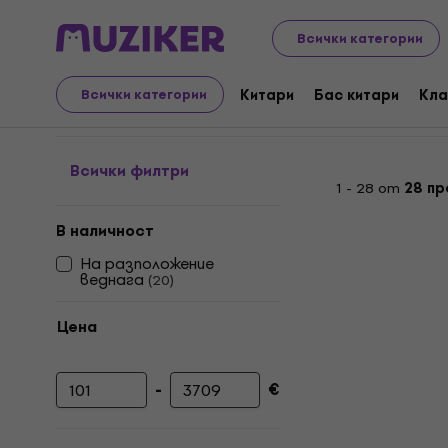
Музикални инструменти
PA
Тонколони
Комплект
Всички категории
Колонни системи
Китари
Бас китари
Кла
Всички категории
Всички филтри
1 - 28 от
28 пр
В наличност
На разположение
веднага
(
20
)
Цена
-
€
Минимална цена
Максимална цена