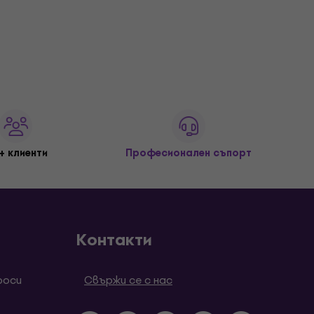
+ клиенти
Професионален съпорт
Контакти
роси
Свържи се с нас