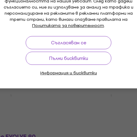
функционалността на нашия уебсайт. След като дадеш
разопакован)
съгласието си, ние ги използваме за анализ на трафика и
лона PA
Система за колона PA
персонализиране на рекламите в рекламни платформи на
трети страни, като винаги спазваме правилата на
 €
169 €
246,51 €
- 22 %
- 31 %
Политиката за поверителност
.
В наличност
Съгласявам се
ION 1X FREE
HK Audio POLAR 8 Сист
Пълни бисквитки
 колона PA
колона PA
лона PA
Система за колона PA
Информация и бисквитки
5
/5
523 €
585 €
- 5 %
- 11 %
ce EVOLVE 70
Electro Voice EVOLVE 90
На път
 колона PA
Система за колона PA
лона PA
Система за колона PA
3 519 €
 доставчика
Само по поръчка
ce EVOLVE 90