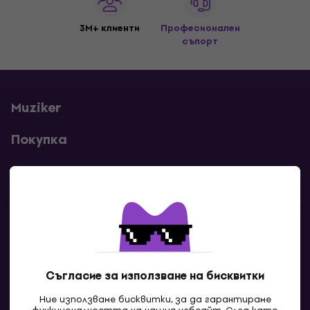
3M+ клиенти
Професионален
съпорт
Muziker
Покупка
Полезни линкове
Контакти
Свържи се с нас
Съгласие за използване на бисквитки
Ние използваме бисквитки, за да гарантираме