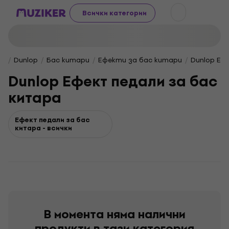
Всички категории
Dunlop
Бас китари
Ефекти за бас китари
Dunlop Eф
Dunlop Eфект педали за бас
китара
Eфект педали за бас
китара - всички
В момента няма налични
продукти в тази категория