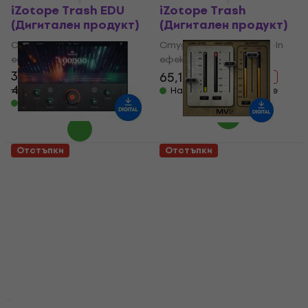
iZotope Trash EDU
iZotope Trash
(Дигитален продукт)
(Дигитален продукт)
Студио софтуер Plug-In
Студио софтуер Plug-In
ефект
ефект
38,20 €
65,10 €
99 €
- 34 %
49,50 €
- 23 %
Налично за изтегляне
Налично за изтегляне
Отстъпки
Отстъпки
UJAM Voodoo
Waves MV2
(Дигитален продукт)
(Дигитален продукт)
Студио софтуер Plug-In
Студио софтуер Plug-In
ефект
ефект
49,20 €
27,30 €
36,90 €
- 26 %
72,60 €
- 32 %
Налично за изтегляне
Налично за изтегляне
Отстъпки
Отстъпки