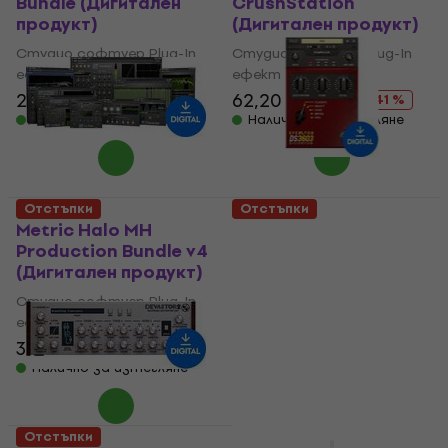
Bundle (Дигитален
CrushStation
продукт)
(Дигитален продукт)
Студио софтуер Plug-In
Студио софтуер Plug-In
ефект
ефект
272 €
417 €
62,20 €
106 €
- 35 %
- 41 %
Налично за изтегляне
Налично за изтегляне
Отстъпки
Отстъпки
Metric Halo MH
KUASSA Efektor
Production Bundle v4
DS3603 Distortion
(Дигитален продукт)
(Дигитален продукт)
Студио софтуер Plug-In
Студио софтуер Plug-In
ефект
ефект
346 €
745 €
1
/5
- 54 %
18,50 €
27,10 €
Налично за изтегляне
- 32 %
Налично за изтегляне
Отстъпки
Отстъпки