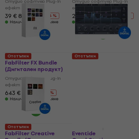
Студио софтуер Plug-In
Студио софтуер Plug-In
ефект
ефект
39 €
84,20 €
23,60 €
52,20 €
- 54 %
- 55 %
Налично за изтегляне
Налично за изтегляне
Отстъпки
Отстъпки
FabFilter FX Bundle
Minimal Audio Hybrid
(Дигитален продукт)
Filter (Дигитален
продукт)
Студио софтуер Plug-In
ефект
Студио софтуер Plug-In
ефект
643 €
983 €
- 35 %
4,5
/5
Налично за изтегляне
30,90 €
52,20 €
- 41 %
Налично за изтегляне
Отстъпки
Отстъпки
FabFilter Creative
Eventide