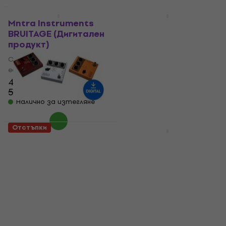
Отстъпки
Отстъпки
Mntra Instruments
Waves MDMX
BRUITAGE (Дигитален
Distortion Modules
продукт)
(Дигитален продукт)
Студио софтуер Plug-In
Студио софтуер Plug-In
ефект
ефект
42,40 €
24,40 €
52,20 €
36,90 €
- 19 %
- 34 %
Налично за изтегляне
Налично за изтегляне
Отстъпки
Отстъпки
KUASSA Efektor
Arturia Dist OPAMP-21
Distortion Bundle
(Дигитален продукт)
(Дигитален продукт)
Студио софтуер Plug-In
Студио софтуер Plug-In
ефект
ефект
23,60 €
52,20 €
- 55 %
39,80 €
64 €
Налично за изтегляне
- 38 %
Налично за изтегляне