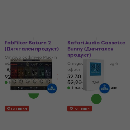
HAPPY HOUR
HAPPY HOUR
FabFilter Saturn 2
Safari Audio Cassette
(Дигитален продукт)
Bunny (Дигитален
продукт)
Студио софтуер Plug-In
ефект
Студио софтуер Plug-In
ефект
5
/5
32,30 €
92,60 €
159 €
- 42 %
52,20 €
- 38 %
Налично за изтегляне
Налично за изтегляне
Отстъпки
Отстъпки
XLN Audio RC-20
FabFilter Total Bundle
Retro Color
(Дигитален продукт)
(Дигитален продукт)
Студио софтуер Plug-In