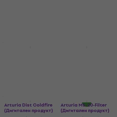
Студио софтуер Plug-In
ефект
ефект
5
/5
614 €
1 109 €
5
/5
- 45 %
73,30 €
104 €
Налично за изтегляне
- 30 %
Налично за изтегляне
Отстъпки
Отстъпки
Arturia Dist TUBE-
Eventide H9 Series
CULTURE (Дигитален
Plugin Bundle
продукт)
(Дигитален продукт)
Студио софтуер Plug-In
Студио софтуер Plug-In
ефект
ефект
39 €
84,20 €
5
/5
- 54 %
129 €
319 €
Налично за изтегляне
- 60 %
Налично за изтегляне
Отстъпки
Отстъпки
Arturia Dist Coldfire
Arturia MS-20-Filter
(Дигитален продукт)
(Дигитален продукт)