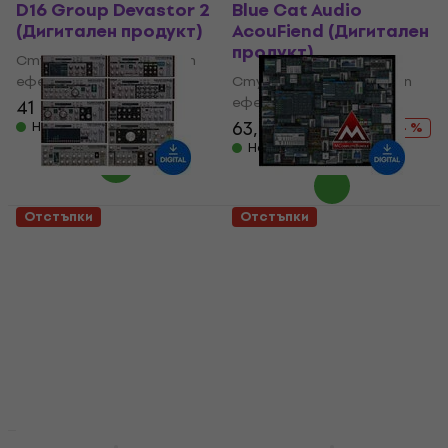
D16 Group Devastor 2
Blue Cat Audio
(Дигитален продукт)
AcouFiend (Дигитален
продукт)
Студио софтуер Plug-In
ефект
Студио софтуер Plug-In
ефект
41 €
72,60 €
- 44 %
63,70 €
97,20 €
Налично за изтегляне
- 34 %
Налично за изтегляне
Отстъпки
Отстъпки
D16 Group SilverLine
MELDA
Bundle (Дигитален
MCompleteBundle
продукт)
(Дигитален продукт)
Студио софтуер Plug-In
Студио софтуер Plug-In
ефект
ефект
338 €
491 €
1 789 €
2 779 €
- 31 %
- 36 %
Налично за изтегляне
Налично за изтегляне
Отстъпки
Отстъпки