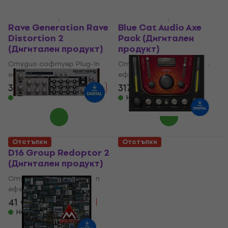
Отстъпки
Отстъпки
Rave Generation Rave
Blue Cat Audio Axe
Distortion 2
Pack (Дигитален
(Дигитален продукт)
продукт)
Студио софтуер Plug-In
Студио софтуер Plug-In
ефект
ефект
36,10 €
51,50 €
317 €
491 €
- 30 %
- 35 %
Налично за изтегляне
Налично за изтегляне
Отстъпки
Отстъпки
D16 Group Redoptor 2
Waves Manny
(Дигитален продукт)
Marroquin Distortion
(Дигитален продукт)
Студио софтуер Plug-In
ефект
Студио софтуер Plug-In
ефект
41 €
72,60 €
- 44 %
24,40 €
Налично за изтегляне
36,90 €
- 34 %