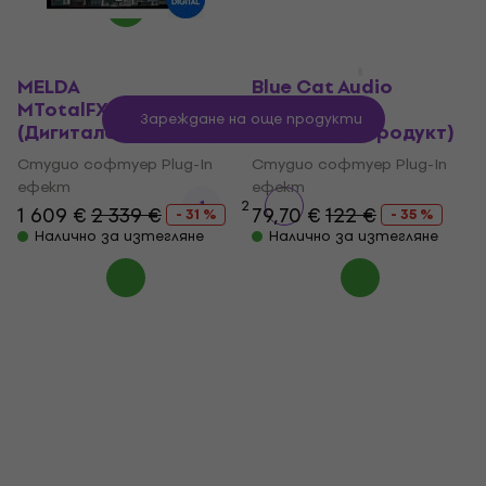
Налично за изтегляне
MELDA
Blue Cat Audio
MTotalFXBundle
Destructor
Зареждане на още продукти
(Дигитален продукт)
(Дигитален продукт)
Студио софтуер Plug-In
Студио софтуер Plug-In
ефект
ефект
1
2
1 609 €
2 339 €
79,70 €
122 €
- 31 %
- 35 %
Налично за изтегляне
Налично за изтегляне