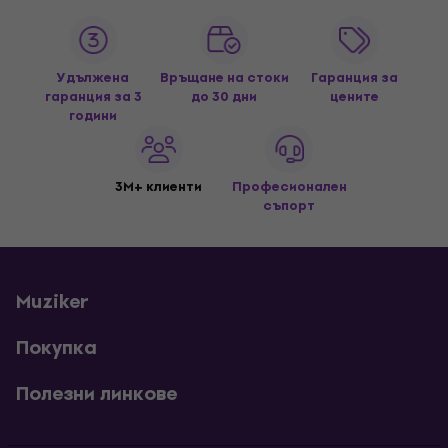
Удължена
Връщане на стоки
Гаранция за
гаранция за 3
до 30 дни
цените
години
3M+ клиенти
Професионален
съпорт
Muziker
Покупка
Полезни линкове