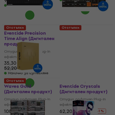
90,20 €
166 €
- 46 %
Налично за изтегляне
Отстъпки
Отстъпки
Eventide Precision
D16 Group Sigmund
Time Align (Дигитален
(Дигитален продукт)
продукт)
Студио софтуер Plug-In
Студио софтуер Plug-In
ефект
ефект
68,10 €
122 €
- 44 %
35,30 €
Налично за изтегляне
52,20 €
- 32 %
Налично за изтегляне
Отстъпки
Отстъпки
Waves Gold
Eventide Crystals
(Дигитален продукт)
(Дигитален продукт)
Студио софтуер Plug-In
Студио софтуер Plug-In
ефект
ефект
108 €
170 €
62,20 €
106 €
- 36 %
- 41 %