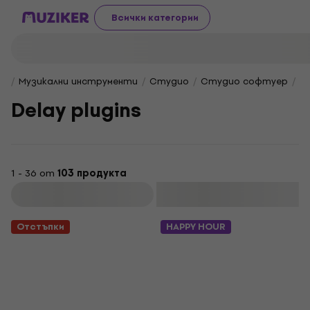
Всички категории
Музикални инструменти
Студио
Студио софтуер
Еф
Delay plugins
1 - 36 от
103 продукта
Филтриране
Отстъпки
HAPPY HOUR