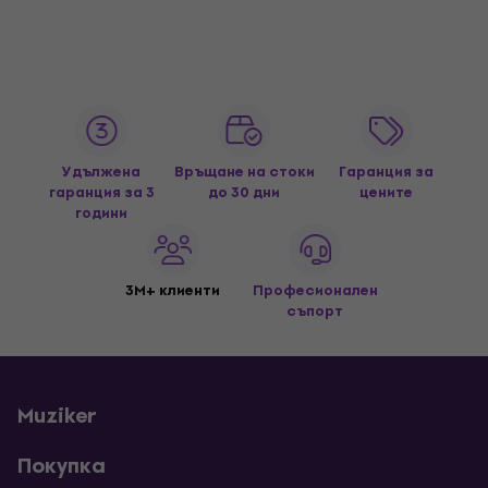
Удължена
Връщане на стоки
Гаранция за
гаранция за 3
до 30 дни
цените
години
3M+ клиенти
Професионален
съпорт
Muziker
Покупка