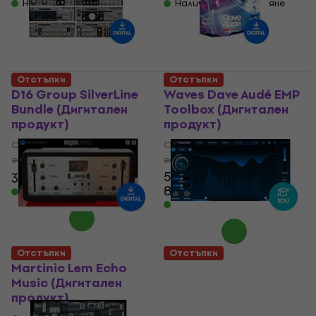
Налично за изтегляне
Налично за изтегляне
Отстъпки
Отстъпки
D16 Group SilverLine
Waves Dave Audé EMP
Bundle (Дигитален
Toolbox (Дигитален
продукт)
продукт)
Студио софтуер Plug-In
Студио софтуер Plug-In
ефект
ефект
54,70 €
338 €
491 €
- 31 %
84,90 €
- 36 %
Налично за изтегляне
Налично за изтегляне
Отстъпки
Отстъпки
Martinic Lem Echo
iZotope Cascadia
Music (Дигитален
EDU (Дигитален
продукт)
продукт)