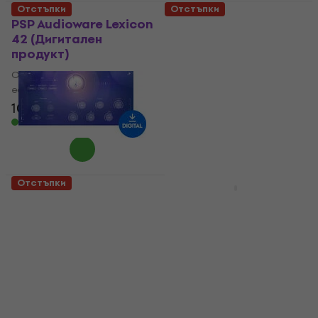
Отстъпки
Отстъпки
PSP Audioware Lexicon
FabFilter Creative
42 (Дигитален
Bundle (Дигитален
продукт)
продукт)
Студио софтуер Plug-In
Студио софтуер Plug-In
ефект
ефект
107 €
166 €
272 €
417 €
- 36 %
- 35 %
Налично за изтегляне
Налично за изтегляне
Отстъпки
Отстъпки
Antelope Audio Halo
MELDA MAutoAlign
Delay (Дигитален
(Дигитален продукт)
продукт)
Студио софтуер Plug-In
Студио софтуер Plug-In
ефект
ефект
5
/5
40,10 €
10,50 €
127 €
- 92 %
60,30 €
- 34 %
Налично за изтегляне
Налично за изтегляне