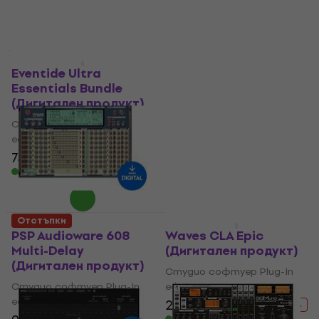
Налично за изтегляне
Отстъпки
Отстъпки
Eventide Ultra
Minimal Audio Cluster
Essentials Bundle
Delay (Дигитален
(Дигитален продукт)
продукт)
Студио софтуер Plug-In
Студио софтуер Plug-In
ефект
ефект
36,60 €
74 €
212 €
- 65 %
52,20 €
- 30 %
Налично за изтегляне
Налично за изтегляне
Отстъпки
Отстъпки
PSP Audioware 608
Waves CLA Epic
Multi-Delay
(Дигитален продукт)
(Дигитален продукт)
Студио софтуер Plug-In
Студио софтуер Plug-In
ефект
ефект
28,50 €
43,10 €
- 34 %
Налично за изтегляне