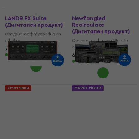
Отстъпки
Отстъпки
LANDR FX Suite
Newfangled
(Дигитален продукт)
Recirculate
(Дигитален продукт)
Студио софтуер Plug-In
ефект
Студио софтуер Plug-In
ефект
72,50 €
106 €
- 32 %
69,90 €
106 €
Налично за изтегляне
- 34 %
Налично за изтегляне
Отстъпки
HAPPY HOUR
u-he Software Colour
Metric Halo MH
Copy (Дигитален
Production Bundle v4
продукт)
(Дигитален продукт)
Студио софтуер Plug-In
Студио софтуер Plug-In
ефект
ефект
52,60 €
346 €
745 €
- 54 %
84,90 €
- 38 %
Налично за изтегляне