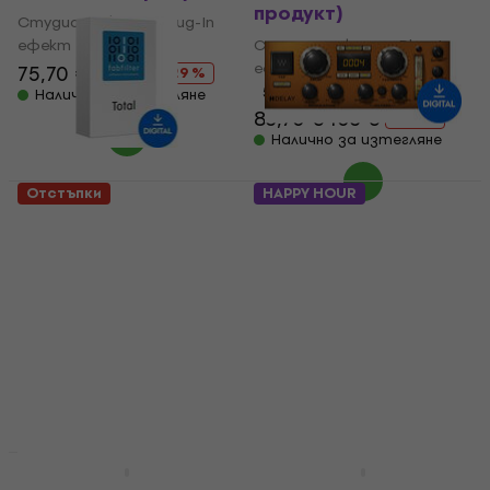
продукт)
Студио софтуер Plug-In
ефект
Студио софтуер Plug-In
ефект
75,70 €
106 €
- 29 %
5
/5
Налично за изтегляне
83,70 €
103 €
- 19 %
Налично за изтегляне
Отстъпки
HAPPY HOUR
FabFilter Total Bundle
Waves H-Delay Hybrid
(Дигитален продукт)
Delay (Дигитален
продукт)
Студио софтуер Plug-In
ефект
Студио софтуер Plug-In
ефект
5
/5
614 €
1 109 €
34,50 €
43,10 €
- 45 %
- 20 %
Налично за изтегляне
Налично за изтегляне
Отстъпки
Отстъпки
Eventide H9 Series
FabFilter Timeless 3