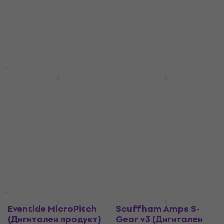
HAPPY HOUR
HAPPY HOUR
Apogee
Eventide Clockworks
Clearmountain's
bundle (Дигитален
Domain (Дигитален
продукт)
продукт)
Студио софтуер Plug-In
Студио софтуер Plug-In
ефект
ефект
119 €
319 €
- 63 %
5
/5
Налично за изтегляне
110 €
159 €
- 31 %
Налично за изтегляне
HAPPY HOUR
HAPPY HOUR
Eventide MicroPitch
Scuffham Amps S-
(Дигитален продукт)
Gear v3 (Дигитален