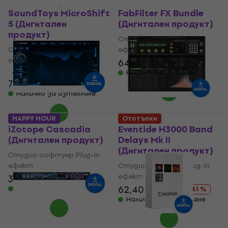
Отстъпки
Отстъпки
SoundToys MicroShift
FabFilter FX Bundle
5 (Дигитален
(Дигитален продукт)
продукт)
Студио софтуер Plug-In
Студио софтуер Plug-In
ефект
ефект
643 €
983 €
- 35 %
4
/5
Налично за изтегляне
78,90 €
106 €
- 26 %
Налично за изтегляне
HAPPY HOUR
Отстъпки
iZotope Cascadia
Eventide H3000 Band
(Дигитален продукт)
Delays Mk II
(Дигитален продукт)
Студио софтуер Plug-In
ефект
Студио софтуер Plug-In
ефект
39 €
49 €
- 20 %
62,40 €
106 €
Налично за изтегляне
- 41 %
Налично за изтегляне