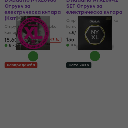
D'Addario NYXL0980
D'Addario NYXL0942
Струни за
SET Струни за
електрическа китара
електрическа китара
(Като ново)
Струни за електрическа
Струни за електрическа
китара
китара
4,8
/5
135 €
179 €
15,60 €
29,60 €
- 25 %
- 47 %
В наличност
В наличност
Разпродажба
Като ново
D'Addario EXL120+-3D
D'Addario NYXL0946-
Струни за
3P Струни за
електрическа китара
електрическа китара
(Като ново)
(Като ново)
Струни за електрическа
Струни за електрическа
китара
китара
14,70 €
18,02 €
33,10 €
53,46 €
- 18 %
- 38 %
В наличност
В наличност