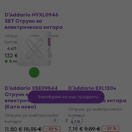
Като ново
Отстъпки
D'Addario NYXL0946
D'Addario XSE09544
SET Струни за
Струни за
електрическа китара
електрическа китара
(Като ново)
Струни за електрическа
китара
Струни за електрическа
китара
4,4
/5
132 €
179 €
11,80 €
15,35 €
- 26 %
- 23 %
В наличност
В наличност
D'Addario XSE09544
D'Addario EXL120+
Струни за
Струни за
Зареждане на още продукти
електрическа китара
електрическа китара
(Като ново)
Струни за електрическа
Струни за електрическа
китара
1
2
китара
4,7
/5
7,19 €
9,89 €
11,80 €
15,35 €
- 27 %
- 23 %