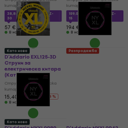
китара
китара
38,84 €
с код
MUZMUZ-
159,08 €
с код
MUZMUZ-
30
15
57 €
194 €
В наличност
В наличност
Като ново
Разпродажба
D'Addario EXL125-3D
D'Addario NYXL0980
Струни за
Струни за
електрическа китара
електрическа китара
(Като ново)
(Като ново)
Струни за електрическа
Струни за електрическа
китара
китара
15,40 €
18,81 €
15,60 €
29,60 €
- 18 %
- 47 %
В наличност
В наличност
Като ново
Като ново