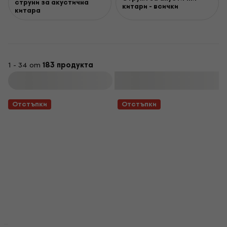
струни за акустична
китари - всички
китара
1 - 34 от
183 продукта
Филтриране
Отстъпки
Отстъпки