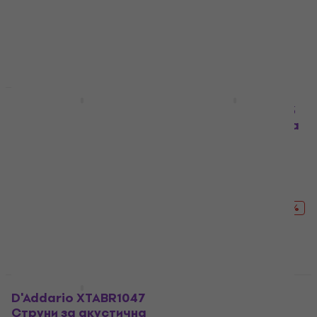
китара
китара
5
/5
5
/5
13 €
22,90 €
7,99 €
9,49 €
- 43 %
- 16 %
В наличност
В наличност
Отстъпки
За количество отстъпка
D'Addario EJ83L
D'Addario XTAPB1253
Струни за акустична
Струни за акустична
китара
китара
Струни за акустична
Струни за акустична
китара
китара
4,9
/5
4,7
/5
11,70 €
19,90 €
17,40 €
22,90 €
- 41 %
- 24 %
В наличност
В наличност
За количество отстъпка
D'Addario XTABR1047
D'Addario PB024
Струни за акустична
Phosphor Bronze