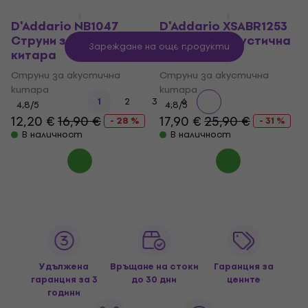
D'Addario NB1047
D'Addario XSABR1253
Струни за акустична
Струни за акустична
Зареждане на още продукти
китара
китара
Струни за акустична
Струни за акустична
китара
китара
...
1
2
3
6
4,8
/5
4,8
/5
12,20 €
16,90 €
17,90 €
25,90 €
- 28 %
- 31 %
В наличност
В наличност
Удължена
Връщане на стоки
Гаранция за
гаранция за 3
до 30 дни
цените
години