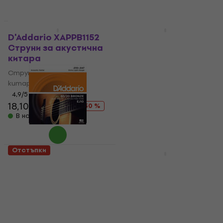
Отстъпки
Отстъпки
D'Addario XAPPB1152
D'Addario EJ16 Струни
Струни за акустична
за акустична китара
китара
Струни за акустична
Струни за акустична
китара
китара
4,7
/5
9,19 €
12,90 €
4,9
/5
- 29 %
18,10 €
25,90 €
В наличност
- 30 %
В наличност
Отстъпки
Отстъпки
D'Addario EJ10 Струни
D'Addario EZ910
за акустична китара
Струни за акустична
китара
Струни за акустична
китара
Струни за акустична
китара
4,8
/5
7,89 €
10,90 €
4,6
/5
- 28 %